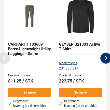
CARHARTT 103609
GEYSER G21003 Active
Force Lightweight Utility
T-Shirt
Leggings - Dame
Previous
N
Medlemspris
201,38 / STK
Pris (inkl. moms)
Pris (inkl. moms)
811,25 / STK
223,75 / STK
Se mere
Se mere
Begrænset
Begrænset
levering
(se dit område)
levering
(se dit område)