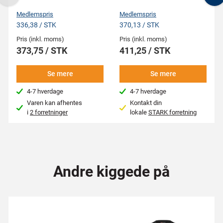
Previous
N
Medlemspris
Medlemspris
336,38 / STK
370,13 / STK
Pris (inkl. moms)
Pris (inkl. moms)
373,75 / STK
411,25 / STK
Se mere
Se mere
4-7 hverdage
4-7 hverdage
Varen kan afhentes
Kontakt din
i
2 forretninger
lokale
STARK forretning
Andre kiggede på