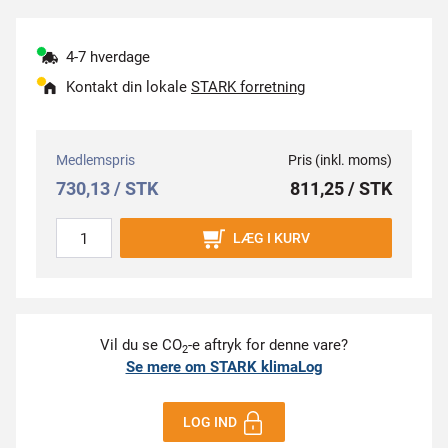
4-7 hverdage
Kontakt din lokale
STARK forretning
Medlemspris
Pris (inkl. moms)
730,13 / STK
811,25 / STK
LÆG I KURV
Vil du se CO
-e aftryk for denne vare?
2
Se mere om STARK klimaLog
LOG IND