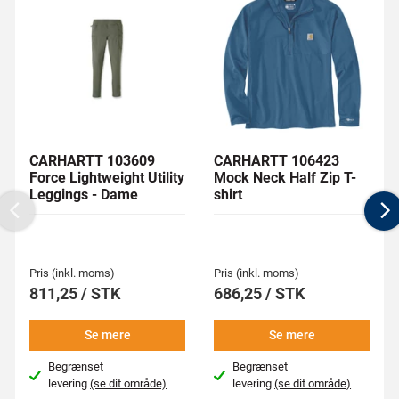
CARHARTT 103609
CARHARTT 106423
Force Lightweight Utility
Mock Neck Half Zip T-
Leggings - Dame
shirt
Previous
N
Pris (inkl. moms)
Pris (inkl. moms)
811,25 / STK
686,25 / STK
Se mere
Se mere
Begrænset
Begrænset
levering
(se dit område)
levering
(se dit område)