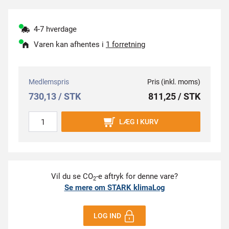
4-7 hverdage
Varen kan afhentes i
1 forretning
Medlemspris
Pris (inkl. moms)
730,13 / STK
811,25 / STK
LÆG I KURV
Vil du se CO
-e aftryk for denne vare?
2
Se mere om STARK klimaLog
LOG IND