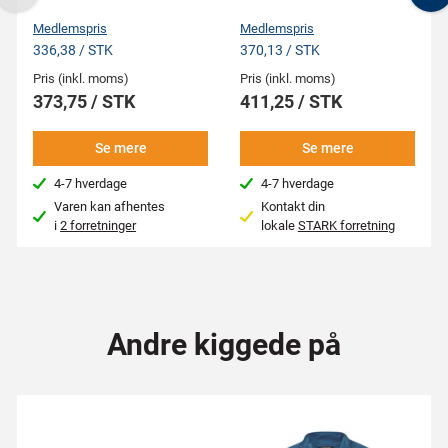
Previous
N
Medlemspris
Medlemspris
336,38 / STK
370,13 / STK
Pris (inkl. moms)
Pris (inkl. moms)
373,75 / STK
411,25 / STK
Se mere
Se mere
4-7 hverdage
4-7 hverdage
Varen kan afhentes
Kontakt din
i
2 forretninger
lokale
STARK forretning
Andre kiggede på