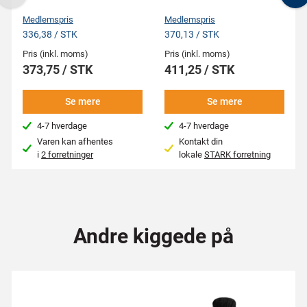
Previous
N
Medlemspris
Medlemspris
336,38 / STK
370,13 / STK
Pris (inkl. moms)
Pris (inkl. moms)
373,75 / STK
411,25 / STK
Se mere
Se mere
4-7 hverdage
4-7 hverdage
Varen kan afhentes
Kontakt din
i
2 forretninger
lokale
STARK forretning
Andre kiggede på