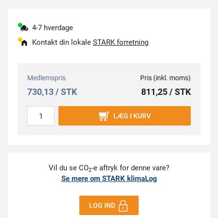
4-7 hverdage
Kontakt din lokale
STARK forretning
Medlemspris
Pris (inkl. moms)
730,13 / STK
811,25 / STK
LÆG I KURV
Vil du se CO
-e aftryk for denne vare?
2
Se mere om STARK klimaLog
LOG IND