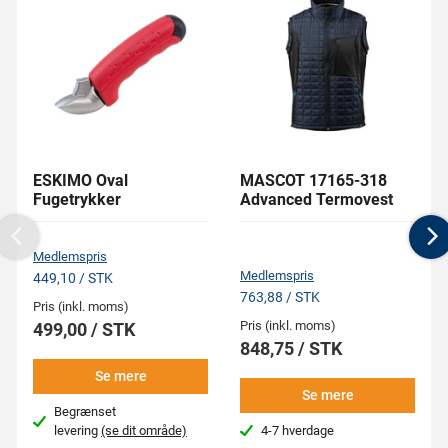
ESKIMO Oval
MASCOT 17165-318
Fugetrykker
Advanced Termovest
Previous
N
Medlemspris
Medlemspris
449,10 / STK
763,88 / STK
Pris (inkl. moms)
Pris (inkl. moms)
499,00 / STK
848,75 / STK
Se mere
Se mere
Begrænset
levering
(se dit område)
4-7 hverdage