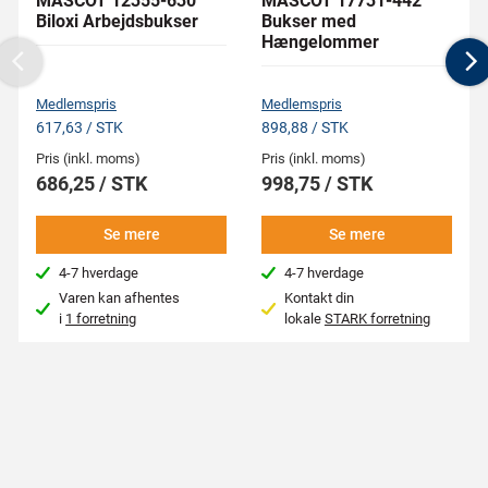
MASCOT 12355-630
MASCOT 17731-442
Biloxi Arbejdsbukser
Bukser med
Hængelommer
Previous
N
Medlemspris
Medlemspris
617,63 / STK
898,88 / STK
Pris (inkl. moms)
Pris (inkl. moms)
686,25 / STK
998,75 / STK
Se mere
Se mere
4-7 hverdage
4-7 hverdage
Varen kan afhentes
Kontakt din
i
1 forretning
lokale
STARK forretning