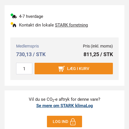
4-7 hverdage
Kontakt din lokale
STARK forretning
Medlemspris
Pris (inkl. moms)
730,13 / STK
811,25 / STK
LÆG I KURV
Vil du se CO
-e aftryk for denne vare?
2
Se mere om STARK klimaLog
LOG IND