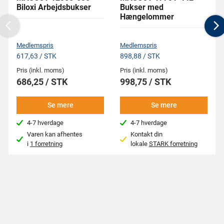
Biloxi Arbejdsbukser
Bukser med
Hængelommer
Previous
N
Medlemspris
Medlemspris
617,63 / STK
898,88 / STK
Pris (inkl. moms)
Pris (inkl. moms)
686,25 / STK
998,75 / STK
Se mere
Se mere
4-7 hverdage
4-7 hverdage
Varen kan afhentes
Kontakt din
i
1 forretning
lokale
STARK forretning