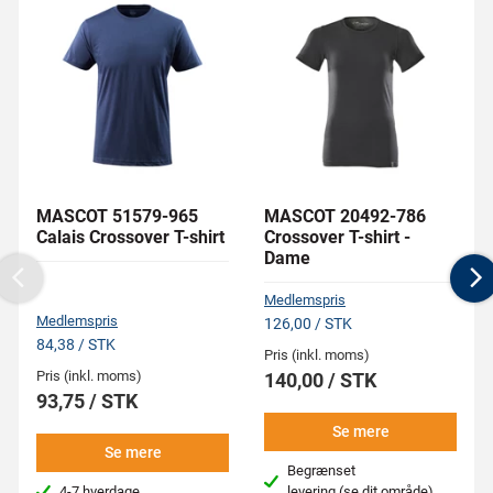
MASCOT 51579-965
MASCOT 20492-786
Calais Crossover T-shirt
Crossover T-shirt -
Dame
Previous
N
Medlemspris
Medlemspris
126,00 / STK
84,38 / STK
Pris (inkl. moms)
Pris (inkl. moms)
140,00 / STK
93,75 / STK
Se mere
Se mere
Begrænset
4-7 hverdage
levering
(se dit område)