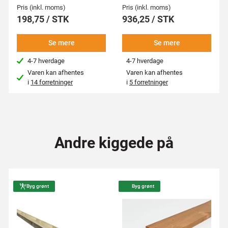
Pris (inkl. moms)
Pris (inkl. moms)
198,75 / STK
936,25 / STK
Se mere
Se mere
4-7 hverdage
4-7 hverdage
Varen kan afhentes
Varen kan afhentes
i
14 forretninger
i
5 forretninger
Andre kiggede på
Byg grønt
Byg grønt