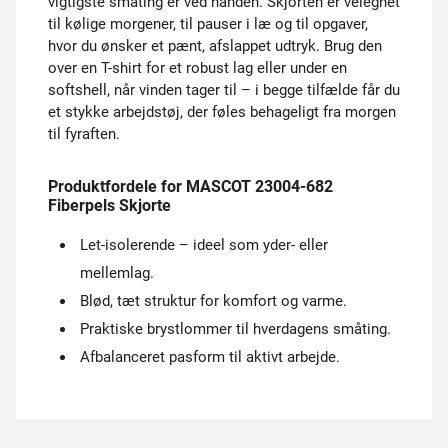
vigtigste småting er ved hånden. Skjorten er velegnet
til kølige morgener, til pauser i læ og til opgaver,
hvor du ønsker et pænt, afslappet udtryk. Brug den
over en T-shirt for et robust lag eller under en
softshell, når vinden tager til – i begge tilfælde får du
et stykke arbejdstøj, der føles behageligt fra morgen
til fyraften.
Produktfordele for MASCOT 23004-682
Fiberpels Skjorte
Let-isolerende – ideel som yder- eller
mellemlag.
Blød, tæt struktur for komfort og varme.
Praktiske brystlommer til hverdagens småting.
Afbalanceret pasform til aktivt arbejde.