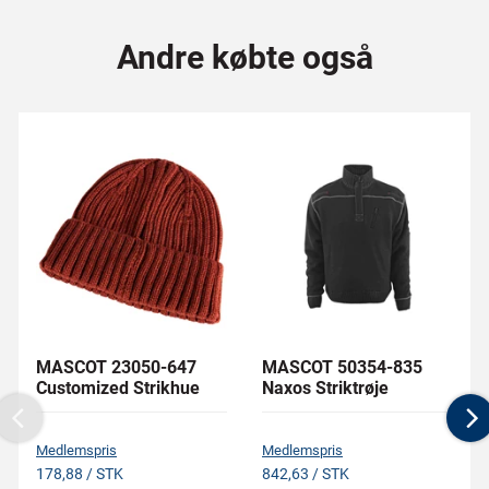
Andre købte også
MASCOT 23050-647
MASCOT 50354-835
Customized Strikhue
Naxos Striktrøje
Previous
N
Medlemspris
Medlemspris
178,88 / STK
842,63 / STK