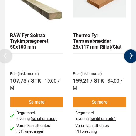
RAW Fyr Seksta
Thermo Fyr
Trykimprægneret
Terrassebrædder
50x100 mm
26x117 mm Rillet/Glat
Previous
N
Pris (inkl. moms)
Pris (inkl. moms)
107,73 / STK
199,21 / STK
19,00 /
34,00 /
M
M
Se mere
Se mere
Begrænset
Begrænset
levering
(se dit område)
levering
(se dit område)
Varen kan afhentes
Varen kan afhentes
i
51 forretninger
i
1 forretning