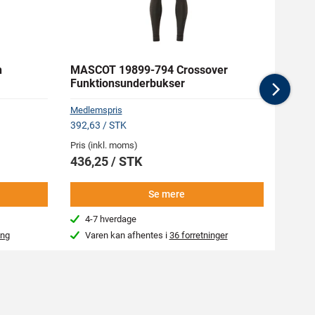
n
MASCOT 19899-794 Crossover
MASC
Funktionsunderbukser
Arbej
Nex
Medlemspris
Medlem
392,63 / STK
651,38
Pris (inkl. moms)
Pris (i
436,25 / STK
723,
Se mere
4-7 hverdage
4-7
ing
Varen kan afhentes i
36 forretninger
Kon