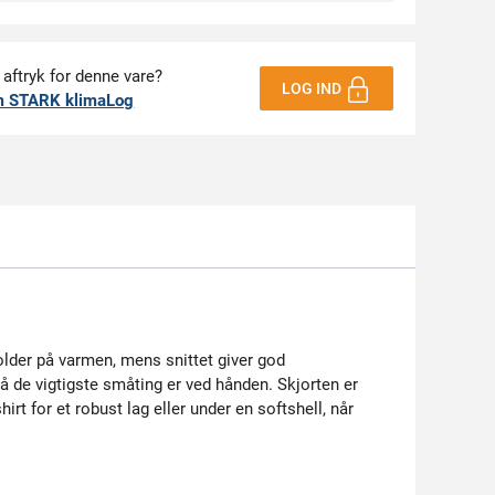
 aftryk for denne vare?
LOG IND
m STARK klimaLog
older på varmen, mens snittet giver god
så de vigtigste småting er ved hånden. Skjorten er
irt for et robust lag eller under en softshell, når