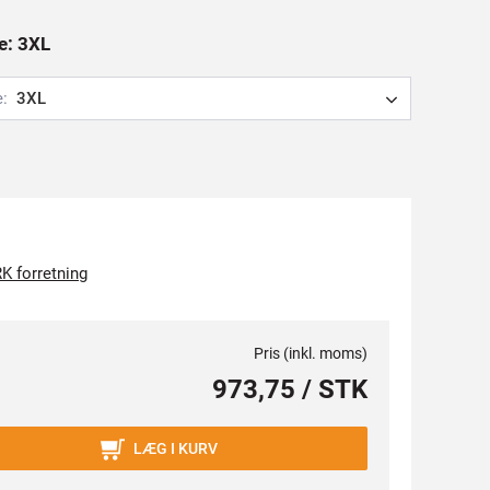
se: 3XL
e:
3XL
K forretning
Pris (inkl. moms)
973,75 / STK
LÆG I KURV