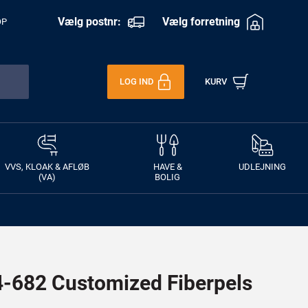
Vælg postnr:
Vælg forretning
OP
LOG IND
KURV
VVS, KLOAK & AFLØB
HAVE &
UDLEJNING
(VA)
BOLIG
682 Customized Fiberpels