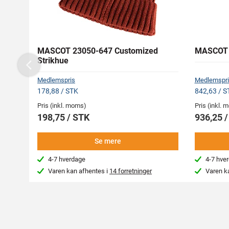
MASCOT 23050-647 Customized
MASCOT 5
Strikhue
Previous
Medlemspris
Medlemspri
178,88 / STK
842,63 / S
Pris (inkl. moms)
Pris (inkl.
198,75 / STK
936,25 
Se mere
4-7 hverdage
4-7 hve
Varen kan afhentes i
14 forretninger
Varen k