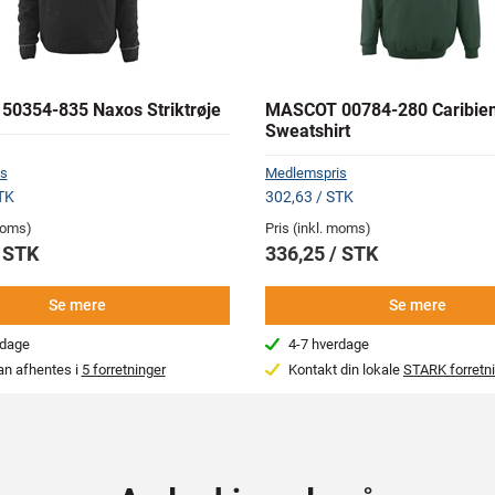
0354-835 Naxos Striktrøje
MASCOT 00784-280 Caribie
Sweatshirt
s
Medlemspris
TK
302,63 / STK
 moms)
Pris (inkl. moms)
/ STK
336,25 / STK
Se mere
Se mere
rdage
4-7 hverdage
an afhentes i
5 forretninger
Kontakt din lokale
STARK forretn