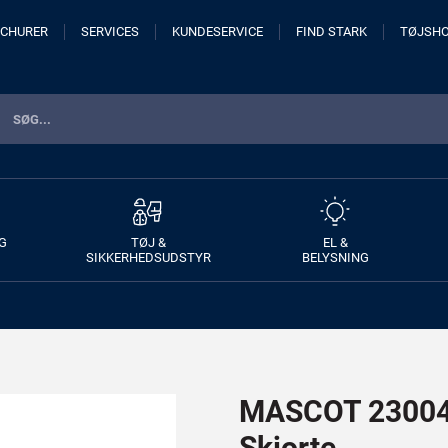
CHURER
SERVICES
KUNDESERVICE
FIND STARK
TØJSH
G
TØJ &
EL &
SIKKERHEDSUDSTYR
BELYSNING
MASCOT 23004-
Skjorte