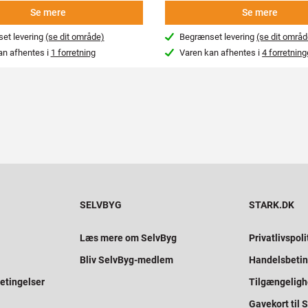
Se mere
Se mere
et levering
(se dit område)
Begrænset levering
(se dit områd
an afhentes i
1 forretning
Varen kan afhentes i
4 forretning
SELVBYG
STARK.DK
Læs mere om SelvByg
Privatlivspoli
Bliv SelvByg-medlem
Handelsbetin
etingelser
Tilgængelig
Gavekort til