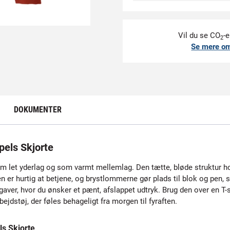
Vil du se CO
-e
2
Se mere o
DOKUMENTER
els Skjorte
om let yderlag og som varmt mellemlag. Den tætte, bløde struktur h
 er hurtig at betjene, og brystlommerne gør plads til blok og pen, 
pgaver, hvor du ønsker et pænt, afslappet udtryk. Brug den over en T-sh
rbejdstøj, der føles behageligt fra morgen til fyraften.
s Skjorte