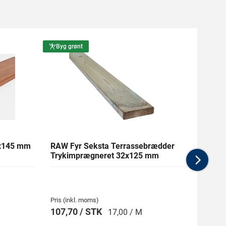
Byg grønt
Byg g
1x145 mm
RAW Fyr Seksta Terrassebrædder
Ther
Trykimprægneret 32x125 mm
mm Gl
Nex
Pris (inkl. moms)
Pris (i
107,70 / STK
269,
17,00 / M