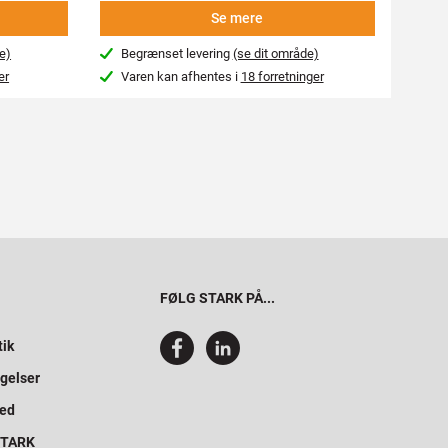
Se mere
e)
Begrænset levering
(se dit område)
Beg
er
Varen kan afhentes i
18 forretninger
Var
FØLG STARK PÅ...
tik
gelser
hed
 STARK