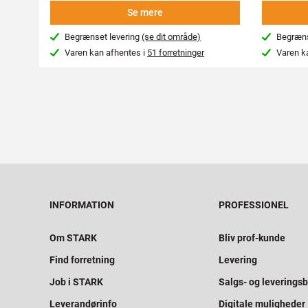
Se mere
Begrænset levering
(se dit område)
Begræns
Varen kan afhentes i
51 forretninger
Varen k
INFORMATION
PROFESSIONEL
Om STARK
Bliv prof-kunde
Find forretning
Levering
Job i STARK
Salgs- og leveringsb
Leverandørinfo
Digitale muligheder