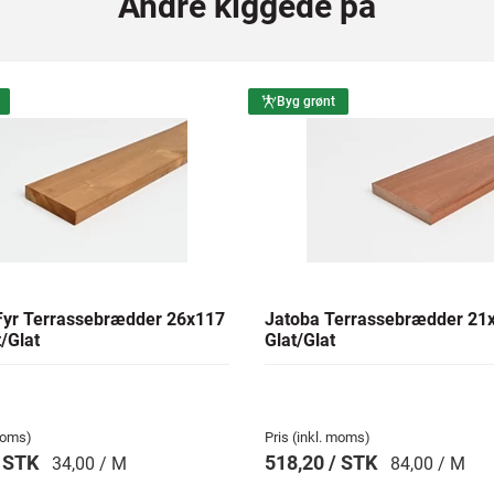
Andre kiggede på
Byg grønt
yr Terrassebrædder 26x117
Jatoba Terrassebrædder 2
/Glat
Glat/Glat
 moms)
Pris (inkl. moms)
/ STK
518,20 / STK
34,00 / M
84,00 / M