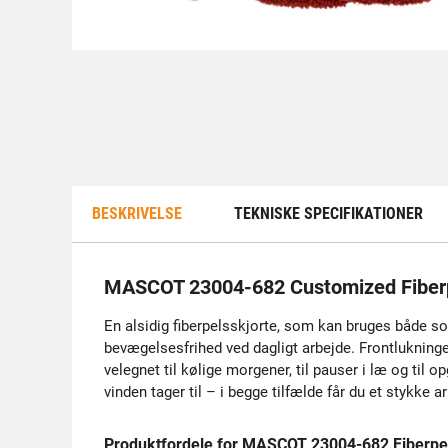
BESKRIVELSE
TEKNISKE SPECIFIKATIONER
MASCOT 23004-682 Customized Fiberp
En alsidig fiberpelsskjorte, som kan bruges både s
bevægelsesfrihed ved dagligt arbejde. Frontlukningen
velegnet til kølige morgener, til pauser i læ og til o
vinden tager til – i begge tilfælde får du et stykke a
Produktfordele for MASCOT 23004-682 Fiberpel