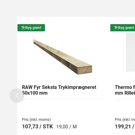
Byg grønt
Byg grønt
RAW Fyr Seksta Trykimprægneret
Thermo F
50x100 mm
mm Rillet
Previous
Pris (inkl. moms)
Pris (inkl.
107,73 / STK
199,21 
19,00 / M