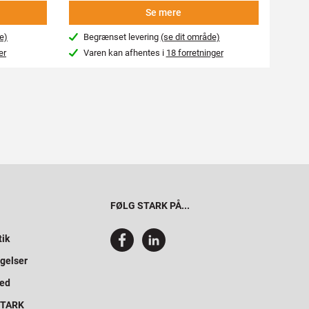
Se mere
e)
Begrænset levering
(se dit område)
Beg
er
Varen kan afhentes i
18 forretninger
Var
FØLG STARK PÅ...
tik
gelser
hed
 STARK