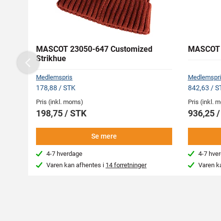
MASCOT 23050-647 Customized
MASCOT 5
Strikhue
Previous
Medlemspris
Medlemspri
178,88 / STK
842,63 / S
Pris (inkl. moms)
Pris (inkl.
198,75 / STK
936,25 
Se mere
4-7 hverdage
4-7 hve
Varen kan afhentes i
14 forretninger
Varen k