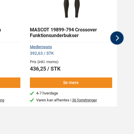
n
MASCOT 19899-794 Crossover
MASC
Funktionsunderbukser
Arbej
Nex
Medlemspris
Medlem
392,63 / STK
651,38
Pris (inkl. moms)
Pris (i
436,25 / STK
723,
Se mere
4-7 hverdage
4-7
ing
Varen kan afhentes i
36 forretninger
Kon