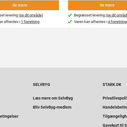
Se mere
Se mere
et levering
(se dit område)
Begrænset levering
(se dit områd
an afhentes i
1 forretning
Varen kan afhentes i
4 forretning
SELVBYG
STARK.DK
Læs mere om SelvByg
Privatlivspoli
Bliv SelvByg-medlem
Handelsbetin
etingelser
Tilgængelig
Gavekort til