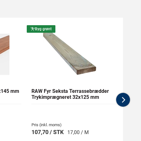
Byg grønt
Byg g
1x145 mm
RAW Fyr Seksta Terrassebrædder
Ther
Trykimprægneret 32x125 mm
mm Gl
Nex
Pris (inkl. moms)
Pris (i
107,70 / STK
269,
17,00 / M