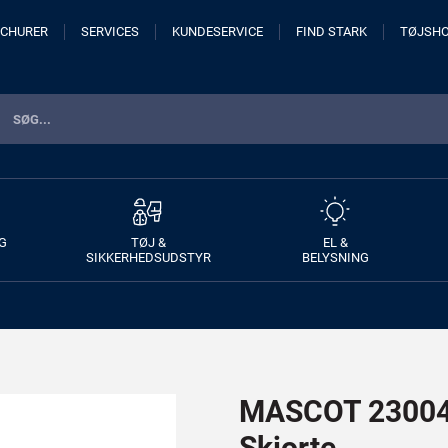
CHURER
SERVICES
KUNDESERVICE
FIND STARK
TØJSH
G
TØJ &
EL &
SIKKERHEDSUDSTYR
BELYSNING
MASCOT 23004-
Skjorte