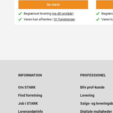
Se mere
Begrænset levering
(se dit område)
Begræns
Varen kan afhentes i
51 forretninger
Varen k
INFORMATION
PROFESSIONEL
Om STARK
Bliv prof-kunde
Find forretning
Levering
Job i STARK
Salgs- og leveringsb
Leverandørinfo
Digitale muligheder