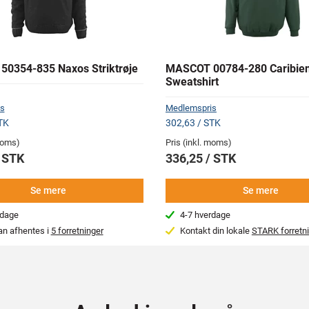
0354-835 Naxos Striktrøje
MASCOT 00784-280 Caribie
Sweatshirt
s
Medlemspris
TK
302,63 / STK
 moms)
Pris (inkl. moms)
/ STK
336,25 / STK
Se mere
Se mere
rdage
4-7 hverdage
an afhentes i
5 forretninger
Kontakt din lokale
STARK forretn