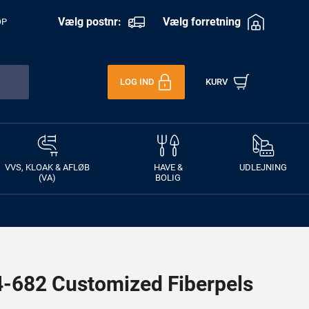
Vælg postnr:
Vælg forretning
OP
LOG IND
KURV
VVS, KLOAK & AFLØB
HAVE &
UDLEJNING
(VA)
BOLIG
682 Customized Fiberpels