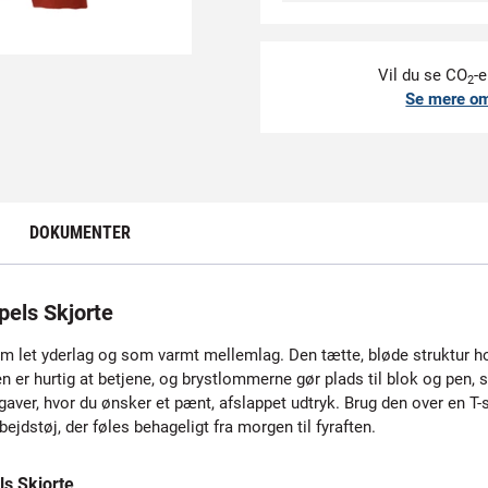
Vil du se CO
-e
2
Se mere o
DOKUMENTER
els Skjorte
om let yderlag og som varmt mellemlag. Den tætte, bløde struktur h
 er hurtig at betjene, og brystlommerne gør plads til blok og pen, 
pgaver, hvor du ønsker et pænt, afslappet udtryk. Brug den over en T-sh
rbejdstøj, der føles behageligt fra morgen til fyraften.
s Skjorte