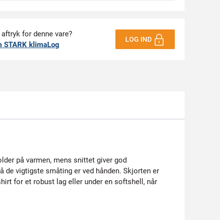
 aftryk for denne vare?
LOG IND
m STARK klimaLog
older på varmen, mens snittet giver god
så de vigtigste småting er ved hånden. Skjorten er
irt for et robust lag eller under en softshell, når