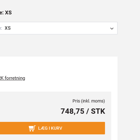
e: XS
e:
XS
K forretning
Pris (inkl. moms)
748,75 / STK
LÆG I KURV