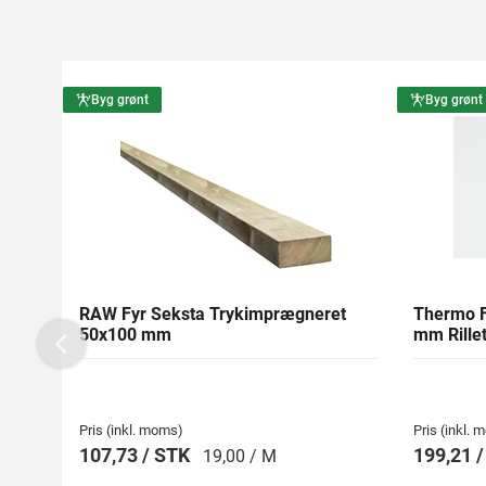
Byg grønt
Byg grønt
RAW Fyr Seksta Trykimprægneret
Thermo F
50x100 mm
mm Rillet
Previous
Pris (inkl. moms)
Pris (inkl.
107,73 / STK
199,21 
19,00 / M