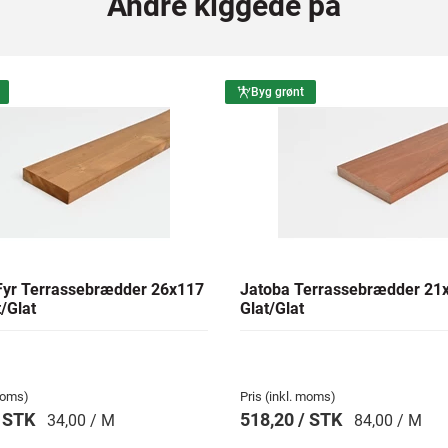
Andre kiggede på
Byg grønt
yr Terrassebrædder 26x117
Jatoba Terrassebrædder 2
/Glat
Glat/Glat
 moms)
Pris (inkl. moms)
/ STK
518,20 / STK
34,00 / M
84,00 / M