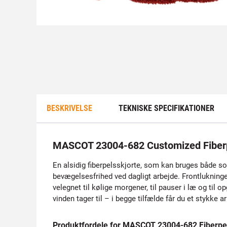
BESKRIVELSE
TEKNISKE SPECIFIKATIONER
MASCOT 23004-682 Customized Fiberp
En alsidig fiberpelsskjorte, som kan bruges både s
bevægelsesfrihed ved dagligt arbejde. Frontlukningen
velegnet til kølige morgener, til pauser i læ og til o
vinden tager til – i begge tilfælde får du et stykke a
Produktfordele for MASCOT 23004-682 Fiberpel