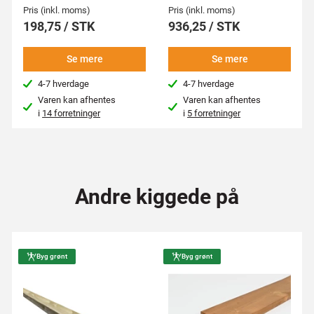
Pris (inkl. moms)
Pris (inkl. moms)
198,75 / STK
936,25 / STK
Se mere
Se mere
4-7 hverdage
4-7 hverdage
Varen kan afhentes
Varen kan afhentes
i
14 forretninger
i
5 forretninger
Andre kiggede på
Byg grønt
Byg grønt