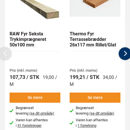
RAW Fyr Seksta
Thermo Fyr
Trykimprægneret
Terrassebrædder
50x100 mm
26x117 mm Rillet/Glat
Previous
N
Pris (inkl. moms)
Pris (inkl. moms)
107,73 / STK
199,21 / STK
19,00 /
34,00 /
M
M
Se mere
Se mere
Begrænset
Begrænset
levering
(se dit område)
levering
(se dit område)
Varen kan afhentes
Varen kan afhentes
i
51 forretninger
i
1 forretning