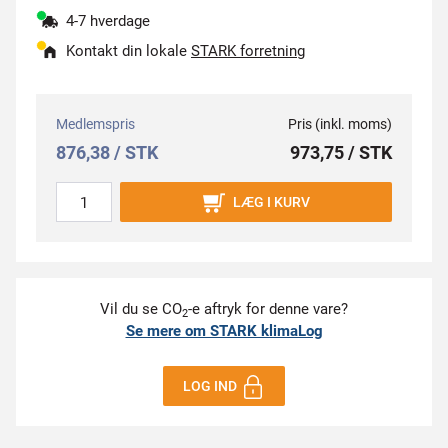
4-7 hverdage
Kontakt din lokale
STARK forretning
Medlemspris
Pris (inkl. moms)
876,38 / STK
973,75 / STK
LÆG I KURV
Vil du se CO
-e aftryk for denne vare?
2
Se mere om STARK klimaLog
LOG IND