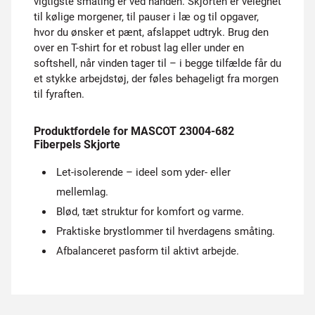
vigtigste småting er ved hånden. Skjorten er velegnet
til kølige morgener, til pauser i læ og til opgaver,
hvor du ønsker et pænt, afslappet udtryk. Brug den
over en T-shirt for et robust lag eller under en
softshell, når vinden tager til – i begge tilfælde får du
et stykke arbejdstøj, der føles behageligt fra morgen
til fyraften.
Produktfordele for MASCOT 23004-682
Fiberpels Skjorte
Let-isolerende – ideel som yder- eller
mellemlag.
Blød, tæt struktur for komfort og varme.
Praktiske brystlommer til hverdagens småting.
Afbalanceret pasform til aktivt arbejde.