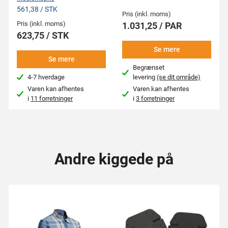
561,38 / STK
Pris (inkl. moms)
Pris (inkl. moms)
1.031,25 / PAR
623,75 / STK
Se mere
Se mere
Begrænset
4-7 hverdage
levering
(se dit område)
Varen kan afhentes
Varen kan afhentes
i
11 forretninger
i
3 forretninger
Andre kiggede på