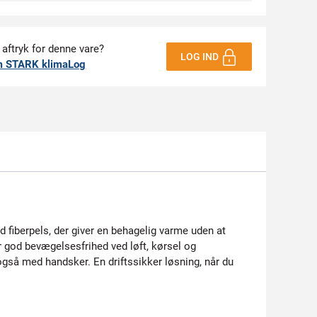
 aftryk for denne vare?
LOG IND
m STARK klimaLog
d fiberpels, der giver en behagelig varme uden at
r god bevægelsesfrihed ved løft, kørsel og
også med handsker. En driftssikker løsning, når du