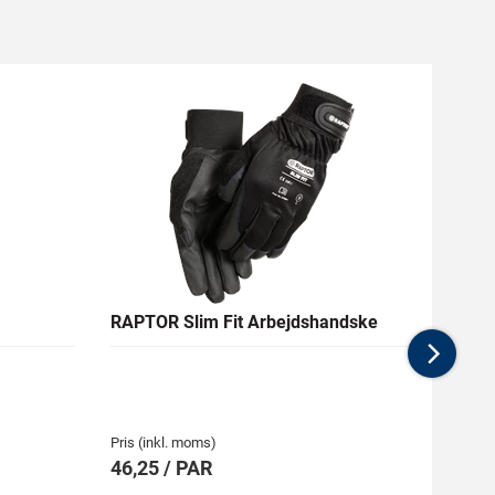
RAPTOR Slim Fit Arbejdshandske
ENGEL
KL. 3
Nex
Medlem
1.005,
Pris (inkl. moms)
Pris (i
46,25 / PAR
1.11