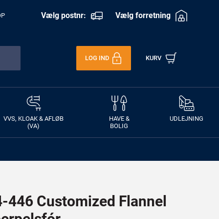
Vælg postnr:
Vælg forretning
OP
LOG IND
KURV
VVS, KLOAK & AFLØB
HAVE &
UDLEJNING
(VA)
BOLIG
446 Customized Flannel
erpelsfór