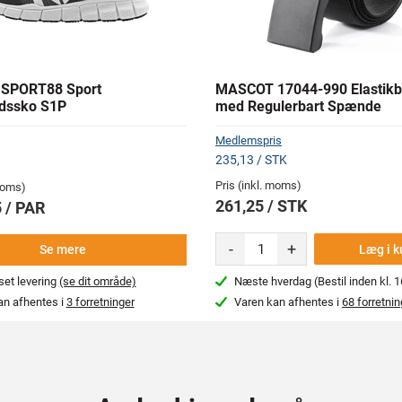
SPORT88 Sport
MASCOT 17044-990 Elastikb
dssko S1P
med Regulerbart Spænde
Medlemspris
235,13 / STK
Pris (inkl. moms)
 moms)
261,25 / STK
 / PAR
-
+
Læg i k
Se mere
et levering
(se dit område)
Næste hverdag (Bestil inden kl. 1
an afhentes i
3 forretninger
Varen kan afhentes i
68 forretnin