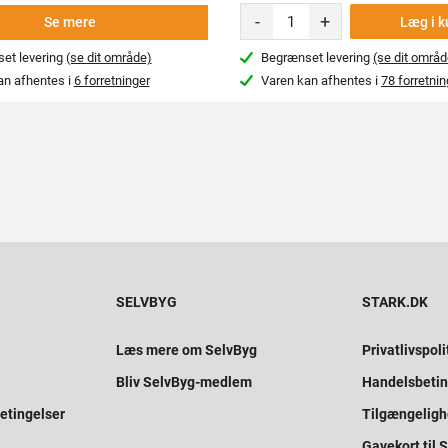
-
+
Læg i k
Se mere
et levering
(se dit område)
Begrænset levering
(se dit områd
an afhentes i
6 forretninger
Varen kan afhentes i
78 forretnin
SELVBYG
STARK.DK
Læs mere om SelvByg
Privatlivspoli
Bliv SelvByg-medlem
Handelsbetin
etingelser
Tilgængelig
Gavekort til