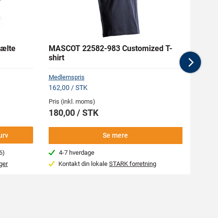
ælte
MASCOT 22582-983 Customized T-
MASC
shirt
Knæl
Nex
Medlemspris
Medlem
162,00 / STK
1.461,
Pris (inkl. moms)
Pris (i
180,00 / STK
1.62
urv
Se mere
6)
4-7 hverdage
4-7
ger
Kontakt din lokale
STARK forretning
Kon