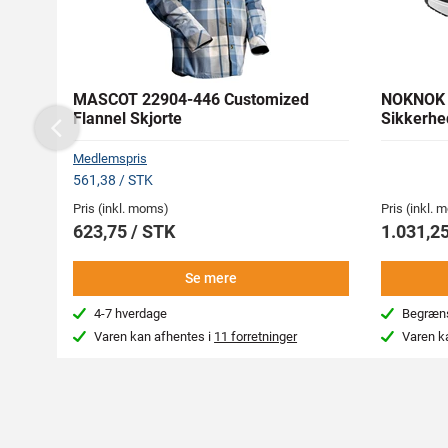
MASCOT 22904-446 Customized
NOKNOK 
Flannel Skjorte
Sikkerhe
Previous
Medlemspris
561,38 / STK
Pris (inkl. moms)
Pris (inkl.
623,75 / STK
1.031,25
Se mere
4-7 hverdage
Begræns
Varen kan afhentes i
11 forretninger
Varen k