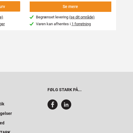
urv
Se mere
e)
Begrænset levering
(se dit område)
Beg
ger
Varen kan afhentes i
1 forretning
Var
FØLG STARK PÅ...
tik
gelser
hed
 STARK