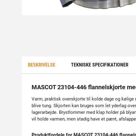
BESKRIVELSE
TEKNISKE SPECIFIKATIONER
MASCOT 23104-446 flannelskjorte med
Varm, praktisk overskjorte til kolde dage og kølige 
blive tung. Skjorten kan bruges som let yderlag over
lagerarbejde. Brystlommer med klap holder på blyant,
vil holde varmen, men stadig have et pænt, afslappet
Produktfordele for MASCOT 23104-446 flannels