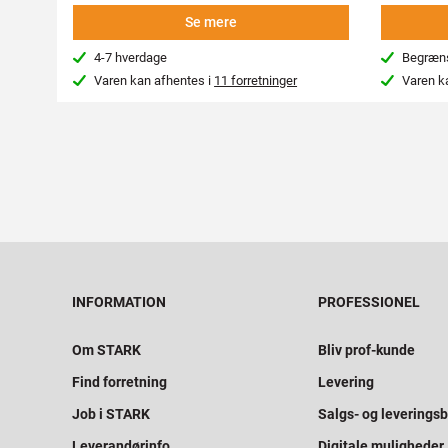
Se mere
4-7 hverdage
Begræns
Varen kan afhentes i
11 forretninger
Varen k
INFORMATION
PROFESSIONEL
Om STARK
Bliv prof-kunde
Find forretning
Levering
Job i STARK
Salgs- og leveringsb
Leverandørinfo
Digitale muligheder