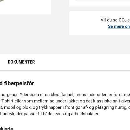
Vil du se CO
-e
2
Se mere o
DOKUMENTER
 fiberpelsfór
morgener. Ydersiden er en blød flannel, mens indersiden er foret me
 T-shirt eller som mellemlag under jakke, og det klassiske snit give
 mobil og blok, og trykknapper i front gør af- og påtagning hurtig, 
 udtryk, der passer til både jeans og arbejdsbukser.
kjorte