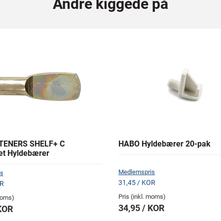
Andre kiggede på
TENERS SHELF+ C
HABO Hyldebærer 20-pak
ket Hyldebærer
Medlemspris
s
31,45 / KOR
OR
Pris (inkl. moms)
 moms)
34,95 / KOR
 KOR