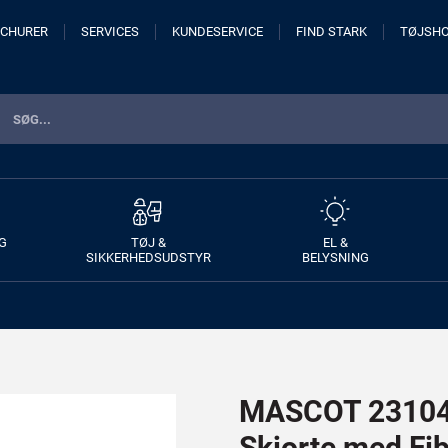
CHURER
SERVICES
KUNDESERVICE
FIND STARK
TØJSH
G
TØJ &
EL &
SIKKERHEDSUDSTYR
BELYSNING
MASCOT 23104-
Skjorte med Fib