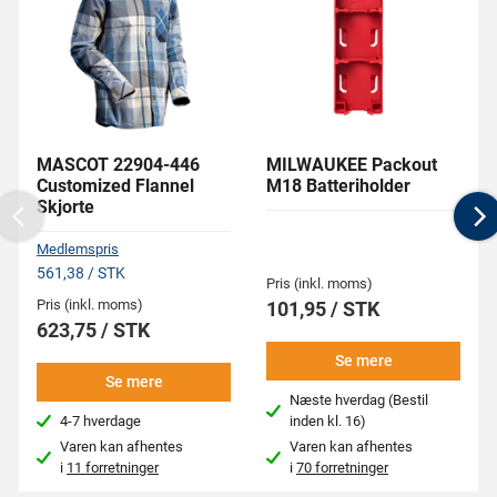
MASCOT 22904-446
MILWAUKEE Packout
Customized Flannel
M18 Batteriholder
Skjorte
Previous
N
Medlemspris
561,38 / STK
Pris (inkl. moms)
Pris (inkl. moms)
101,95 / STK
623,75 / STK
Se mere
Se mere
Næste hverdag (Bestil
4-7 hverdage
inden kl. 16)
Varen kan afhentes
Varen kan afhentes
i
11 forretninger
i
70 forretninger