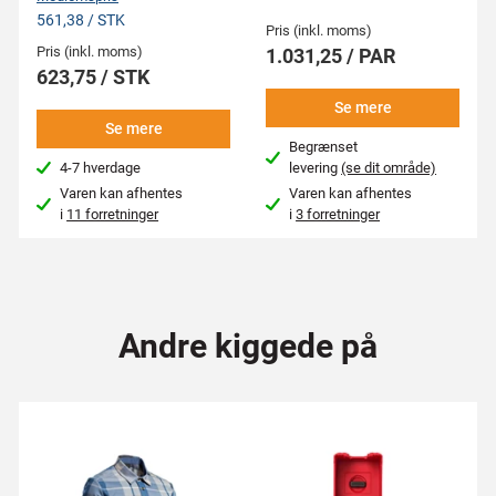
561,38 / STK
Pris (inkl. moms)
Pris (inkl. moms)
1.031,25 / PAR
623,75 / STK
Se mere
Se mere
Begrænset
4-7 hverdage
levering
(se dit område)
Varen kan afhentes
Varen kan afhentes
i
11 forretninger
i
3 forretninger
Andre kiggede på