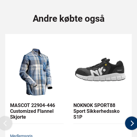
Andre købte også
MASCOT 22904-446
NOKNOK SPORT88
Customized Flannel
Sport Sikkerhedssko
Skjorte
S1P
Previous
N
Medlemspris