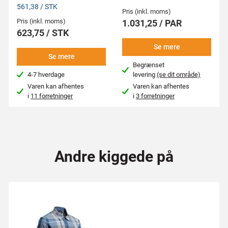
561,38 / STK
Pris (inkl. moms)
Pris (inkl. moms)
1.031,25 / PAR
623,75 / STK
Se mere
Se mere
Begrænset
4-7 hverdage
levering
(se dit område)
Varen kan afhentes
Varen kan afhentes
i
11 forretninger
i
3 forretninger
Andre kiggede på