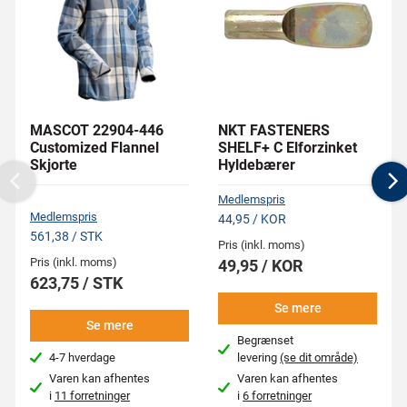
MASCOT 22904-446
NKT FASTENERS
Customized Flannel
SHELF+ C Elforzinket
Skjorte
Hyldebærer
Previous
N
Medlemspris
Medlemspris
44,95 / KOR
561,38 / STK
Pris (inkl. moms)
Pris (inkl. moms)
49,95 / KOR
623,75 / STK
Se mere
Se mere
Begrænset
4-7 hverdage
levering
(se dit område)
Varen kan afhentes
Varen kan afhentes
i
11 forretninger
i
6 forretninger