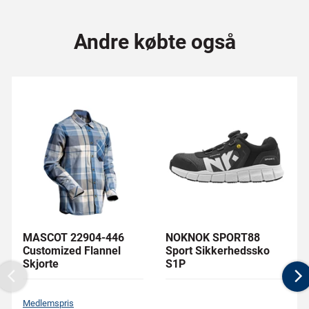
Andre købte også
MASCOT 22904-446
NOKNOK SPORT88
Customized Flannel
Sport Sikkerhedssko
Skjorte
S1P
Previous
N
Medlemspris