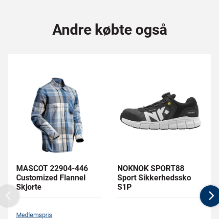
Andre købte også
MASCOT 22904-446
NOKNOK SPORT88
Customized Flannel
Sport Sikkerhedssko
Skjorte
S1P
Previous
N
Medlemspris