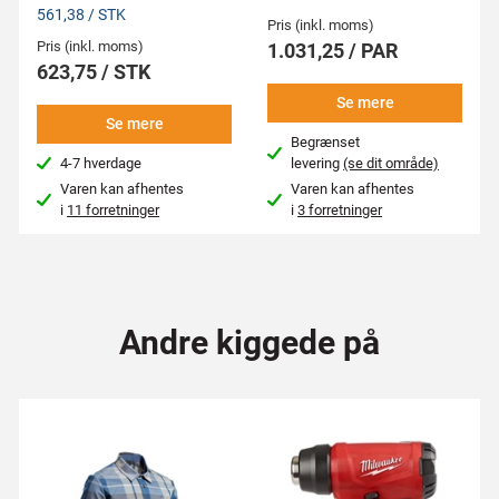
561,38 / STK
Pris (inkl. moms)
Pris (inkl. moms)
1.031,25 / PAR
623,75 / STK
Se mere
Se mere
Begrænset
4-7 hverdage
levering
(se dit område)
Varen kan afhentes
Varen kan afhentes
i
11 forretninger
i
3 forretninger
Andre kiggede på