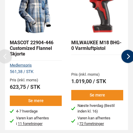
MASCOT 22904-446
MILWAUKEE M18 BHG-
Customized Flannel
0 Varmluftpistol
Skjorte
Previous
N
Medlemspris
561,38 / STK
Pris (inkl. moms)
Pris (inkl. moms)
1.019,00 / STK
623,75 / STK
Se mere
Se mere
Næste hverdag (Bestil
4-7 hverdage
inden kl. 16)
Varen kan afhentes
Varen kan afhentes
i
11 forretninger
i
72 forretninger