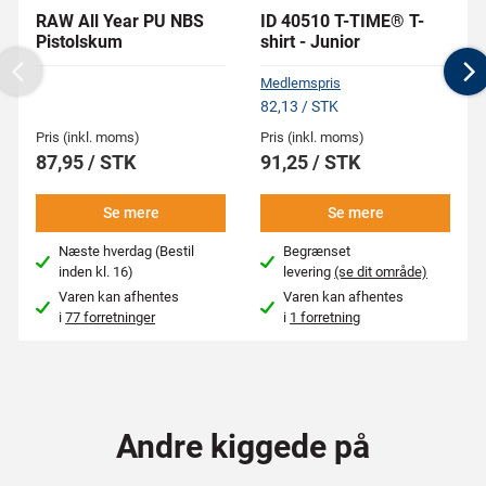
RAW All Year PU NBS
ID 40510 T-TIME® T-
Pistolskum
shirt - Junior
Previous
N
Medlemspris
82,13 / STK
Pris (inkl. moms)
Pris (inkl. moms)
87,95 / STK
91,25 / STK
Se mere
Se mere
Næste hverdag (Bestil
Begrænset
inden kl. 16)
levering
(se dit område)
Varen kan afhentes
Varen kan afhentes
i
77 forretninger
i
1 forretning
Andre kiggede på