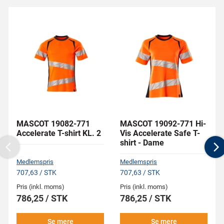
MASCOT 19082-771
MASCOT 19092-771 Hi-
Accelerate T-shirt KL. 2
Vis Accelerate Safe T-
shirt - Dame
Previous
N
Medlemspris
Medlemspris
707,63 / STK
707,63 / STK
Pris (inkl. moms)
Pris (inkl. moms)
786,25 / STK
786,25 / STK
Se mere
Se mere