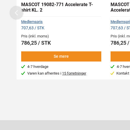
MASCOT 19082-771 Accelerate T-
MASCOT 1
shirt KL. 2
Accelerat
Previous
Medlemspris
Medlemspri
707,63 / STK
707,63 / S
Pris (inkl. moms)
Pris (inkl.
786,25 / STK
786,25 
Se mere
4-7 hverdage
4-7 hve
Varen kan afhentes i
15 forretninger
Kontakt 