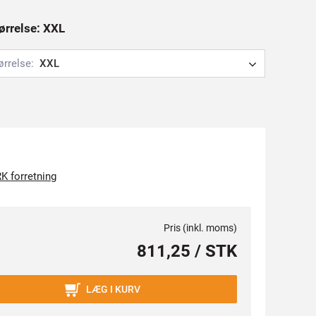
tørrelse: XXL
ørrelse:
XXL
K forretning
Pris (inkl. moms)
811,25 / STK
LÆG I KURV