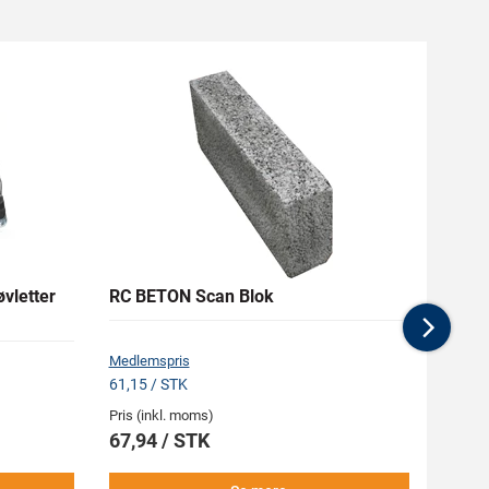
vletter
RC BETON Scan Blok
ID 05
Nex
Medlemspris
Medlem
61,15 / STK
88,31 
Pris (inkl. moms)
Pris (i
67,94 / STK
98,1