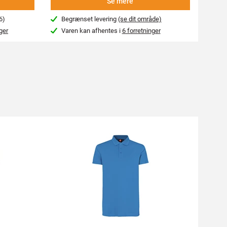
Se mere
6)
Begrænset levering
(se dit område)
Beg
ger
Varen kan afhentes i
6 forretninger
Var