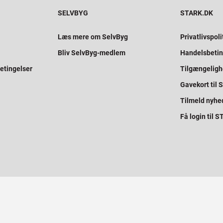
SELVBYG
STARK.DK
Læs mere om SelvByg
Privatlivspoli
Bliv SelvByg-medlem
Handelsbetin
etingelser
Tilgængelig
Gavekort til
Tilmeld nyhe
Få login til 
SAMMEN BYGGER VI PROFESSIONELT