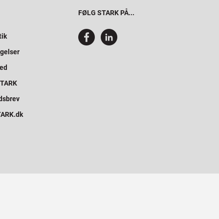
FØLG STARK PÅ...
tik
gelser
hed
 STARK
dsbrev
STARK.dk