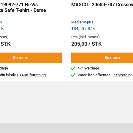
9092-771 Hi-Vis
MASCOT 20683-787 Crossov
e Safe T-shirt - Dame
s
Medlemspris
TK
184,50 / STK
 moms)
Pris (inkl. moms)
/ STK
205,00 / STK
Se mere
Se mere
rdage
4-7 hverdage
din lokale
STARK forretning
Varen kan afhentes i
7 forretning