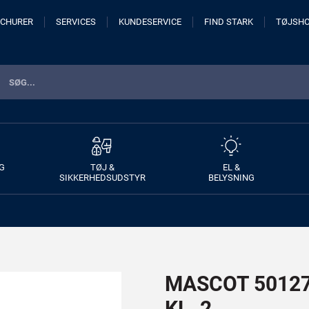
CHURER
SERVICES
KUNDESERVICE
FIND STARK
TØJSH
G
TØJ &
EL &
SIKKERHEDSUDSTYR
BELYSNING
MASCOT 50127-
KL. 2