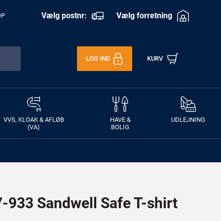
Vælg postnr:
Vælg forretning
OP
LOG IND
KURV
VVS, KLOAK & AFLØB
HAVE &
UDLEJNING
(VA)
BOLIG
933 Sandwell Safe T-shirt