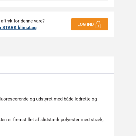
 aftryk for denne vare?
LOG IND
m STARK klimaLog
r fluorescerende og udstyret med både lodrette og
n er fremstillet af slidstærk polyester med stræk,
.