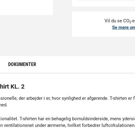
Vil du se CO
-e
2
Se mere o
DOKUMENTER
irt KL. 2
ionelle, der arbejder i er, hvor synlighed er afgørende. T-shirten e
hed.
alitet. T-shirten har en behagelig bomuldsinderside, mens yderside
 ventilationsnet under ærmerne, hvilket forbedrer luftcirkulationen