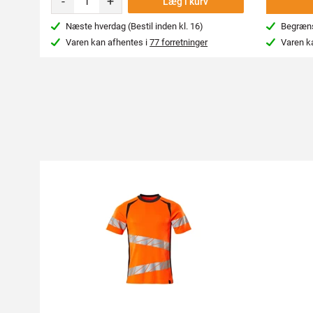
-
+
Læg i kurv
Næste hverdag (Bestil inden kl. 16)
Begræns
Varen kan afhentes i
77 forretninger
Varen k