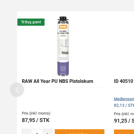
Byg grønt
RAW All Year PU NBS Pistolskum
ID 40510 
Previous
Medlemspri
82,13 / ST
Pris (inkl. moms)
Pris (inkl.
87,95 / STK
91,25 / 