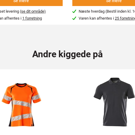
Se mere
Se mere
et levering
(se dit område)
Næste hverdag (Bestil inden kl. 1
an afhentes i
1 forretning
Varen kan afhentes i
25 forretnin
Andre kiggede på