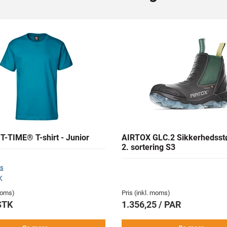
T-TIME® T-shirt - Junior
AIRTOX GLC.2 Sikkerhedsstø
2. sortering S3
s
K
 moms)
Pris (inkl. moms)
STK
1.356,25 / PAR