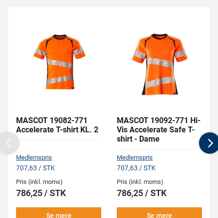
MASCOT 19082-771
MASCOT 19092-771 Hi-
Accelerate T-shirt KL. 2
Vis Accelerate Safe T-
shirt - Dame
Previous
N
Medlemspris
Medlemspris
707,63 / STK
707,63 / STK
Pris (inkl. moms)
Pris (inkl. moms)
786,25 / STK
786,25 / STK
Se mere
Se mere