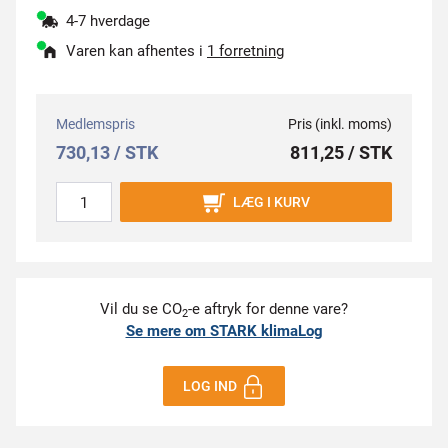
4-7 hverdage
Varen kan afhentes i
1 forretning
Medlemspris
Pris (inkl. moms)
730,13 / STK
811,25 / STK
LÆG I KURV
Vil du se CO
-e aftryk for denne vare?
2
Se mere om STARK klimaLog
LOG IND