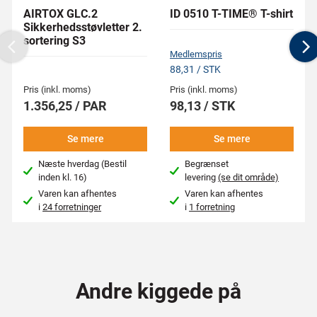
AIRTOX GLC.2
ID 0510 T-TIME® T-shirt
Sikkerhedsstøvletter 2.
sortering S3
Previous
N
Medlemspris
88,31 / STK
Pris (inkl. moms)
Pris (inkl. moms)
1.356,25 / PAR
98,13 / STK
Se mere
Se mere
Næste hverdag (Bestil
Begrænset
inden kl. 16)
levering
(se dit område)
Varen kan afhentes
Varen kan afhentes
i
24 forretninger
i
1 forretning
Andre kiggede på