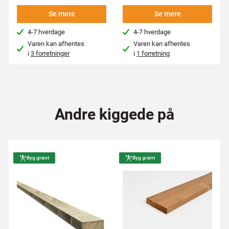
Se mere
Se mere
4-7 hverdage
4-7 hverdage
Varen kan afhentes
Varen kan afhentes
i
3 forretninger
i
1 forretning
Andre kiggede på
Byg grønt
Byg grønt