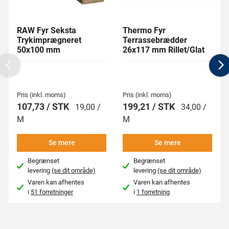
RAW Fyr Seksta
Thermo Fyr
Trykimprægneret
Terrassebrædder
50x100 mm
26x117 mm Rillet/Glat
Previous
N
Pris (inkl. moms)
Pris (inkl. moms)
107,73 / STK
199,21 / STK
19,00 /
34,00 /
M
M
Se mere
Se mere
Begrænset
Begrænset
levering
(se dit område)
levering
(se dit område)
Varen kan afhentes
Varen kan afhentes
i
51 forretninger
i
1 forretning