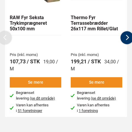
RAW Fyr Seksta
Thermo Fyr
Trykimprægneret
Terrassebrædder
50x100 mm
26x117 mm Rillet/Glat
Previous
N
Pris (inkl. moms)
Pris (inkl. moms)
107,73 / STK
199,21 / STK
19,00 /
34,00 /
M
M
Se mere
Se mere
Begrænset
Begrænset
levering
(se dit område)
levering
(se dit område)
Varen kan afhentes
Varen kan afhentes
i
51 forretninger
i
1 forretning