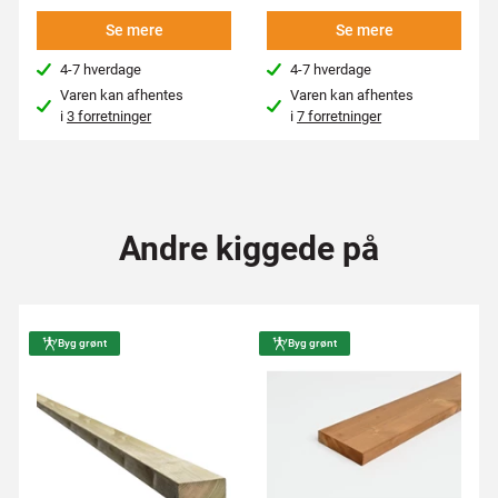
Se mere
Se mere
4-7 hverdage
4-7 hverdage
Varen kan afhentes
Varen kan afhentes
i
3 forretninger
i
7 forretninger
Andre kiggede på
Byg grønt
Byg grønt