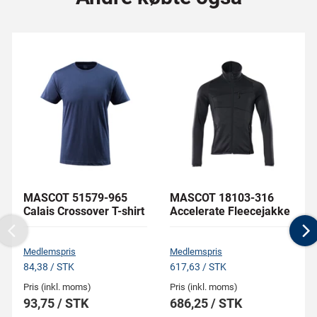
MASCOT 51579-965
MASCOT 18103-316
Calais Crossover T-shirt
Accelerate Fleecejakke
Previous
N
Medlemspris
Medlemspris
84,38 / STK
617,63 / STK
Pris (inkl. moms)
Pris (inkl. moms)
93,75 / STK
686,25 / STK