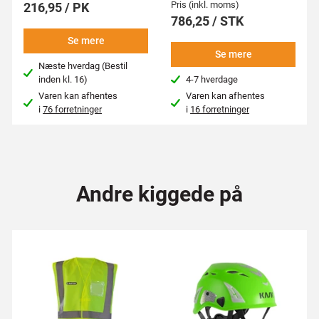
Pris (inkl. moms)
216,95 / PK
786,25 / STK
Se mere
Se mere
Næste hverdag (Bestil
inden kl. 16)
4-7 hverdage
Varen kan afhentes
Varen kan afhentes
i
76 forretninger
i
16 forretninger
Andre kiggede på