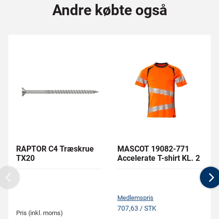
Andre købte også
RAPTOR C4 Træskrue
MASCOT 19082-771
TX20
Accelerate T-shirt KL. 2
Previous
N
Medlemspris
707,63 / STK
Pris (inkl. moms)