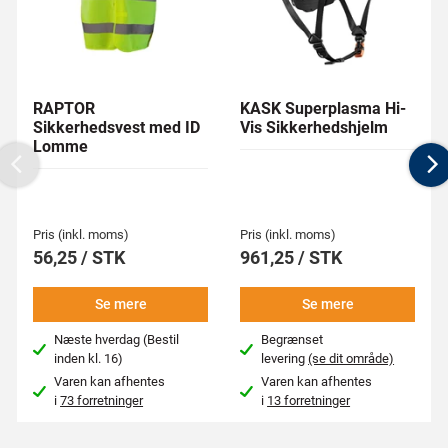
RAPTOR
KASK Superplasma Hi-
Sikkerhedsvest med ID
Vis Sikkerhedshjelm
Lomme
Previous
N
Pris (inkl. moms)
Pris (inkl. moms)
56,25 / STK
961,25 / STK
Se mere
Se mere
Næste hverdag (Bestil
Begrænset
inden kl. 16)
levering
(se dit område)
Varen kan afhentes
Varen kan afhentes
i
73 forretninger
i
13 forretninger