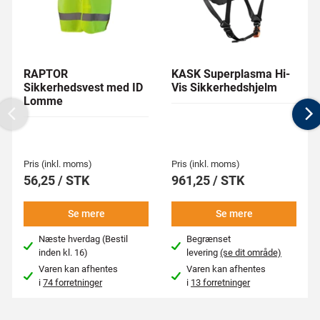
RAPTOR
KASK Superplasma Hi-
Sikkerhedsvest med ID
Vis Sikkerhedshjelm
Lomme
Previous
N
Pris (inkl. moms)
Pris (inkl. moms)
56,25 / STK
961,25 / STK
Se mere
Se mere
Næste hverdag (Bestil
Begrænset
inden kl. 16)
levering
(se dit område)
Varen kan afhentes
Varen kan afhentes
i
74 forretninger
i
13 forretninger