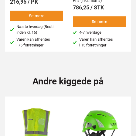
Pris (inkl. moms)
216,95 / PK
786,25 / STK
Se mere
Se mere
Næste hverdag (Bestil
inden kl. 16)
4-7 hverdage
Varen kan afhentes
Varen kan afhentes
i
75 forretninger
i
15 forretninger
Andre kiggede på