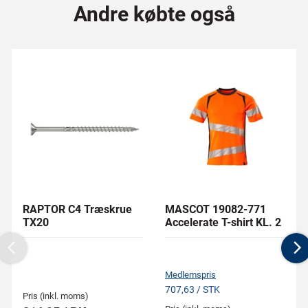
Andre købte også
RAPTOR C4 Træskrue
MASCOT 19082-771
TX20
Accelerate T-shirt KL. 2
Previous
N
Medlemspris
707,63 / STK
Pris (inkl. moms)