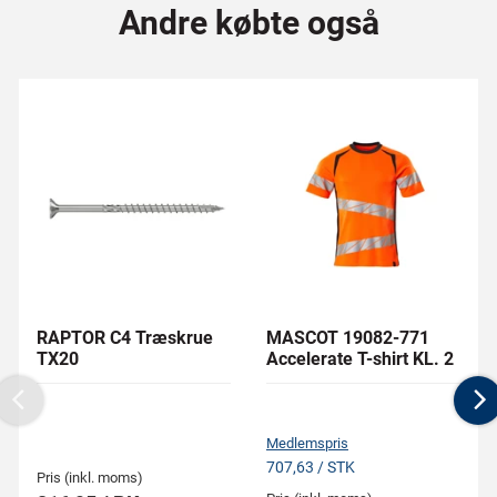
Andre købte også
RAPTOR C4 Træskrue
MASCOT 19082-771
TX20
Accelerate T-shirt KL. 2
Previous
N
Medlemspris
707,63 / STK
Pris (inkl. moms)