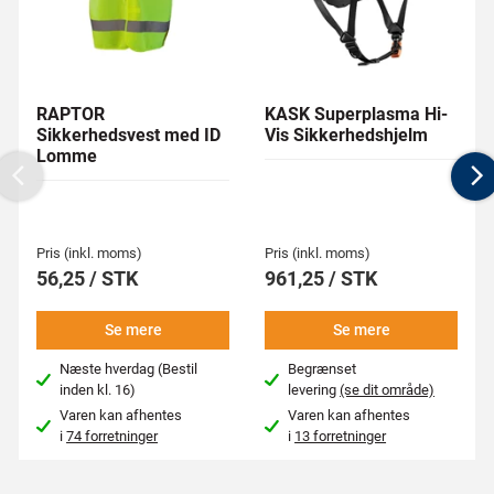
RAPTOR
KASK Superplasma Hi-
Sikkerhedsvest med ID
Vis Sikkerhedshjelm
Lomme
Previous
N
Pris (inkl. moms)
Pris (inkl. moms)
56,25 / STK
961,25 / STK
Se mere
Se mere
Næste hverdag (Bestil
Begrænset
inden kl. 16)
levering
(se dit område)
Varen kan afhentes
Varen kan afhentes
i
74 forretninger
i
13 forretninger