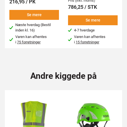
Pris (inkl. moms)
216,95 / PK
786,25 / STK
Se mere
Se mere
Næste hverdag (Bestil
inden kl. 16)
4-7 hverdage
Varen kan afhentes
Varen kan afhentes
i
75 forretninger
i
15 forretninger
Andre kiggede på