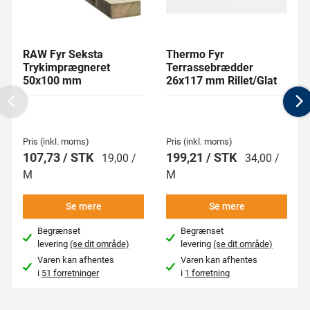
RAW Fyr Seksta
Thermo Fyr
Trykimprægneret
Terrassebrædder
50x100 mm
26x117 mm Rillet/Glat
Previous
N
Pris (inkl. moms)
Pris (inkl. moms)
107,73 / STK
199,21 / STK
19,00 /
34,00 /
M
M
Se mere
Se mere
Begrænset
Begrænset
levering
(se dit område)
levering
(se dit område)
Varen kan afhentes
Varen kan afhentes
i
51 forretninger
i
1 forretning