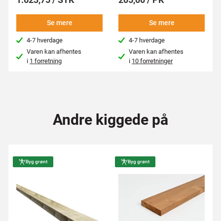
Se mere
Se mere
4-7 hverdage
4-7 hverdage
Varen kan afhentes
Varen kan afhentes
i
1 forretning
i
10 forretninger
Andre kiggede på
Byg grønt
Byg grønt