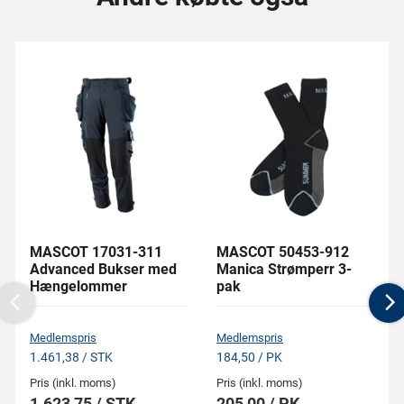
MASCOT 17031-311
MASCOT 50453-912
Advanced Bukser med
Manica Strømperr 3-
Hængelommer
pak
Previous
N
Medlemspris
Medlemspris
1.461,38 / STK
184,50 / PK
Pris (inkl. moms)
Pris (inkl. moms)
1.623,75 / STK
205,00 / PK