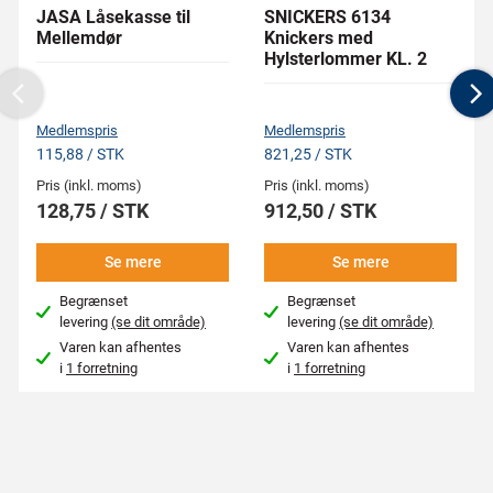
JASA Låsekasse til
SNICKERS 6134
Mellemdør
Knickers med
Hylsterlommer KL. 2
Previous
N
Medlemspris
Medlemspris
115,88 / STK
821,25 / STK
Pris (inkl. moms)
Pris (inkl. moms)
128,75 / STK
912,50 / STK
Se mere
Se mere
Begrænset
Begrænset
levering
(se dit område)
levering
(se dit område)
Varen kan afhentes
Varen kan afhentes
i
1 forretning
i
1 forretning