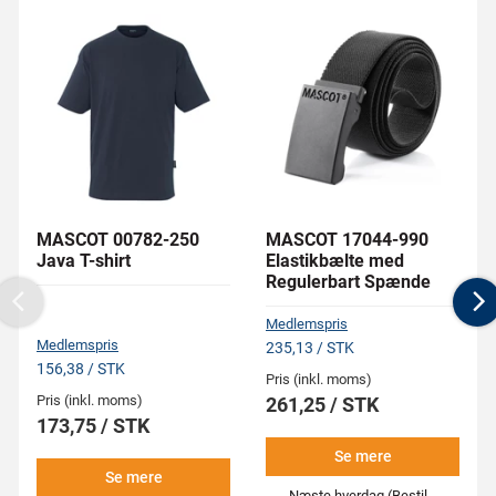
MASCOT 00782-250
MASCOT 17044-990
Java T-shirt
Elastikbælte med
Regulerbart Spænde
Previous
N
Medlemspris
Medlemspris
235,13 / STK
156,38 / STK
Pris (inkl. moms)
Pris (inkl. moms)
261,25 / STK
173,75 / STK
Se mere
Se mere
Næste hverdag (Bestil