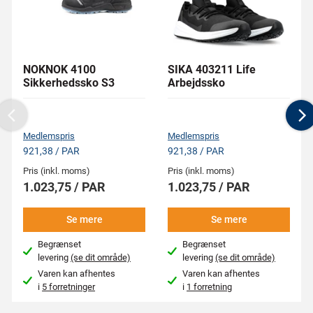
NOKNOK 4100
SIKA 403211 Life
Sikkerhedssko S3
Arbejdssko
Previous
N
Medlemspris
Medlemspris
921,38 / PAR
921,38 / PAR
Pris (inkl. moms)
Pris (inkl. moms)
1.023,75 / PAR
1.023,75 / PAR
Se mere
Se mere
Begrænset
Begrænset
levering
(se dit område)
levering
(se dit område)
Varen kan afhentes
Varen kan afhentes
i
5 forretninger
i
1 forretning