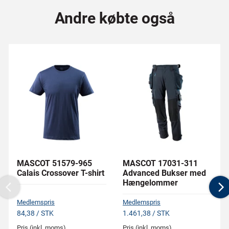
Andre købte også
MASCOT 51579-965
MASCOT 17031-311
Calais Crossover T-shirt
Advanced Bukser med
Hængelommer
Previous
N
Medlemspris
Medlemspris
84,38 / STK
1.461,38 / STK
Pris (inkl. moms)
Pris (inkl. moms)