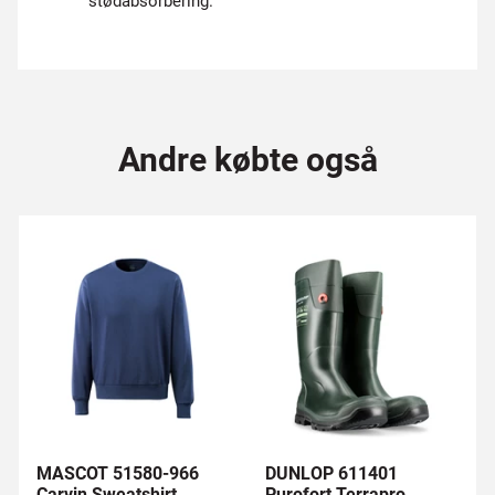
stødabsorbering.
Andre købte også
MASCOT 51580-966
DUNLOP 611401
Carvin Sweatshirt
Purofort Terrapro