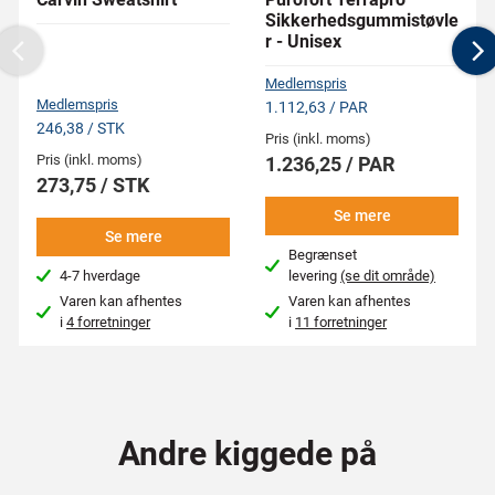
Sikkerhedsgummistøvle
r - Unisex
Previous
N
Medlemspris
Medlemspris
1.112,63 / PAR
246,38 / STK
Pris (inkl. moms)
Pris (inkl. moms)
1.236,25 / PAR
273,75 / STK
Se mere
Se mere
Begrænset
4-7 hverdage
levering
(se dit område)
Varen kan afhentes
Varen kan afhentes
i
4 forretninger
i
11 forretninger
Andre kiggede på