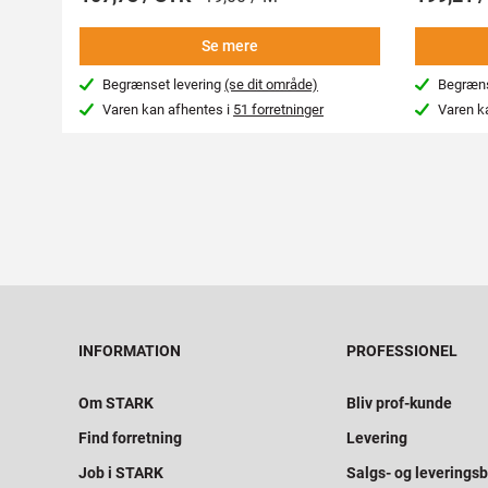
Se mere
Begrænset levering
(se dit område)
Begræns
Varen kan afhentes i
51 forretninger
Varen k
INFORMATION
PROFESSIONEL
Om STARK
Bliv prof-kunde
Find forretning
Levering
Job i STARK
Salgs- og leveringsb