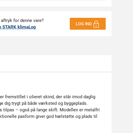
 aftryk for denne vare?
LOG IND
m STARK klimaLog
r fremstillet i olieret skind, der står imod daglig
ge dig trygt på både værksted og byggeplads.
 tilpas – også på lange skift. Modellen er metalfri
ionelle pasform giver god hælstøtte og plads til