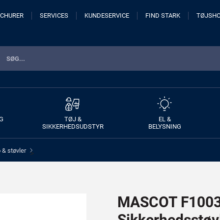
CHURER
SERVICES
KUNDESERVICE
FIND STARK
TØJSH
G
TØJ &
EL &
SIKKERHEDSUDSTYR
BELYSNING
& støvler
>
MASCOT F1003-
Sikkerhedsstøv