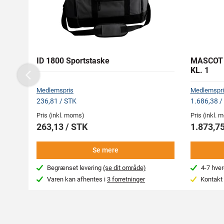
ID 1800 Sportstaske
MASCOT 1
KL. 1
Previous
Medlemspris
Medlemspri
236,81 / STK
1.686,38 /
Pris (inkl. moms)
Pris (inkl.
263,13 / STK
1.873,75
Se mere
Begrænset levering
(se dit område)
4-7 hve
Varen kan afhentes i
3 forretninger
Kontakt 