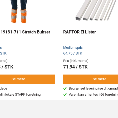
9131-711 Stretch Bukser
RAPTOR El Lister
s
Medlemspris
 STK
64,75 / STK
 moms)
Pris (inkl. moms)
 / STK
71,94 / STK
Se mere
Se mere
rdage
Begrænset levering
(se dit områd
din lokale
STARK forretning
Varen kan afhentes i
66 forretnin