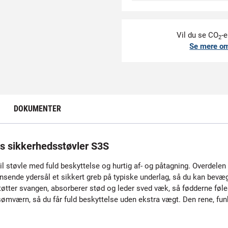
Vil du se CO
-e
2
Se mere o
DOKUMENTER
 sikkerhedsstøvler S3S
bil støvle med fuld beskyttelse og hurtig af- og påtagning. Overdelen e
ensende ydersål et sikkert greb på typiske underlag, så du kan bevæ
øtter svangen, absorberer stød og leder sved væk, så fødderne føles
ærn, så du får fuld beskyttelse uden ekstra vægt. Den rene, funkt