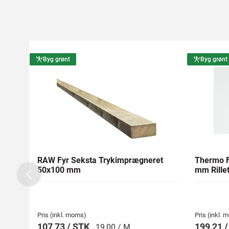
Byg grønt
Byg grønt
RAW Fyr Seksta Trykimprægneret
Thermo F
50x100 mm
mm Rillet
Previous
Pris (inkl. moms)
Pris (inkl.
107,73 / STK
199,21 
19,00 / M