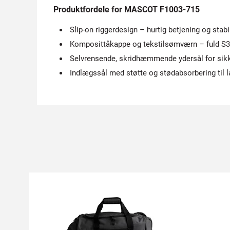
Produktfordele for MASCOT F1003-715
Slip-on riggerdesign – hurtig betjening og stab
Komposittåkappe og tekstilsømværn – fuld S3
Selvrensende, skridhæmmende ydersål for sikk
Indlægssål med støtte og stødabsorbering til l