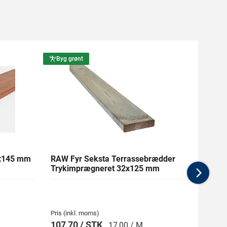
Byg grønt
Byg g
1x145 mm
RAW Fyr Seksta Terrassebrædder
Ther
Trykimprægneret 32x125 mm
mm Gl
Nex
Pris (inkl. moms)
Pris (i
107,70 / STK
269,
17,00 / M