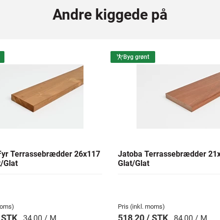
Andre kiggede på
Byg grønt
yr Terrassebrædder 26x117
Jatoba Terrassebrædder 2
/Glat
Glat/Glat
 moms)
Pris (inkl. moms)
/ STK
518,20 / STK
34,00 / M
84,00 / M