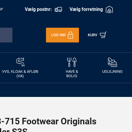
Vælg postnr:
Vælg forretning
OP
LOG IND
KURV
VVS, KLOAK & AFLØB
HAVE &
UDLEJNING
(VA)
BOLIG
715 Footwear Originals
ler S3S