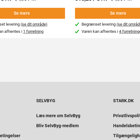
Se mere
Se mere
et levering
(se dit område)
Begrænset levering
(se dit områd
an afhentes i
1 forretning
Varen kan afhentes i
4 forretning
SELVBYG
STARK.DK
Læs mere om SelvByg
Privatlivspoli
Bliv SelvByg-medlem
Handelsbetin
etingelser
Tilgængelig