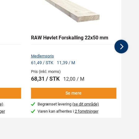
RAW Høvlet Forskalling 22x50 mm
OX-O
Nex
Medlemspris
61,49 / STK
11,39 / M
Pris (i
Pris (inkl. moms)
177,
68,31 / STK
12,00 / M
-
Se mere
e)
Begrænset levering
(se dit område)
Næs
ger
Varen kan afhentes i
2 forretninger
Var