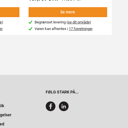
Se mere
e)
Begrænset levering
(se dit område)
Beg
er
Varen kan afhentes i
17 forretninger
Var
FØLG STARK PÅ...
tik
gelser
hed