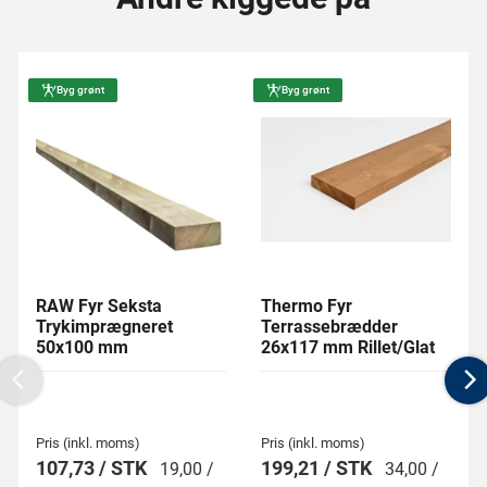
Byg grønt
Byg grønt
RAW Fyr Seksta
Thermo Fyr
Trykimprægneret
Terrassebrædder
50x100 mm
26x117 mm Rillet/Glat
Previous
N
Pris (inkl. moms)
Pris (inkl. moms)
107,73 / STK
199,21 / STK
19,00 /
34,00 /