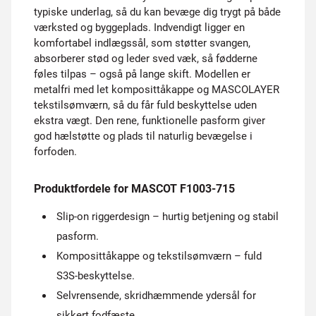
typiske underlag, så du kan bevæge dig trygt på både
værksted og byggeplads. Indvendigt ligger en
komfortabel indlægssål, som støtter svangen,
absorberer stød og leder sved væk, så fødderne
føles tilpas – også på lange skift. Modellen er
metalfri med let komposittåkappe og MASCOLAYER
tekstilsømværn, så du får fuld beskyttelse uden
ekstra vægt. Den rene, funktionelle pasform giver
god hælstøtte og plads til naturlig bevægelse i
forfoden.
Produktfordele for MASCOT F1003-715
Slip-on riggerdesign – hurtig betjening og stabil
pasform.
Komposittåkappe og tekstilsømværn – fuld
S3S-beskyttelse.
Selvrensende, skridhæmmende ydersål for
sikkert fodfæste.