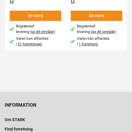
M
M
Se mere
Se mere
Begrænset
Begrænset
levering
(se dit område)
levering
(se dit område)
Varen kan afhentes
Varen kan afhentes
i
51 forretninger
i
1 forretning
INFORMATION
Om STARK
Find forretning