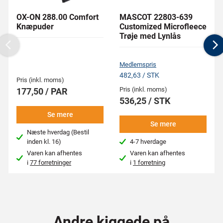
OX-ON 288.00 Comfort
MASCOT 22803-639
Knæpuder
Customized Microfleece
Trøje med Lynlås
Previous
N
Medlemspris
482,63 / STK
Pris (inkl. moms)
Pris (inkl. moms)
177,50 / PAR
536,25 / STK
Se mere
Se mere
Næste hverdag (Bestil
inden kl. 16)
4-7 hverdage
Varen kan afhentes
Varen kan afhentes
i
77 forretninger
i
1 forretning
Andre kiggede på