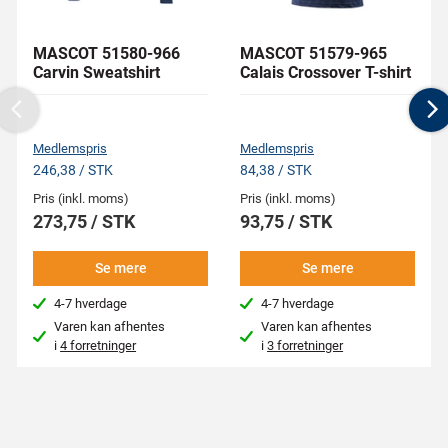
MASCOT 51580-966
MASCOT 51579-965
Carvin Sweatshirt
Calais Crossover T-shirt
Previous
N
Medlemspris
Medlemspris
246,38 / STK
84,38 / STK
Pris (inkl. moms)
Pris (inkl. moms)
273,75 / STK
93,75 / STK
Se mere
Se mere
4-7 hverdage
4-7 hverdage
Varen kan afhentes
Varen kan afhentes
i
4 forretninger
i
3 forretninger