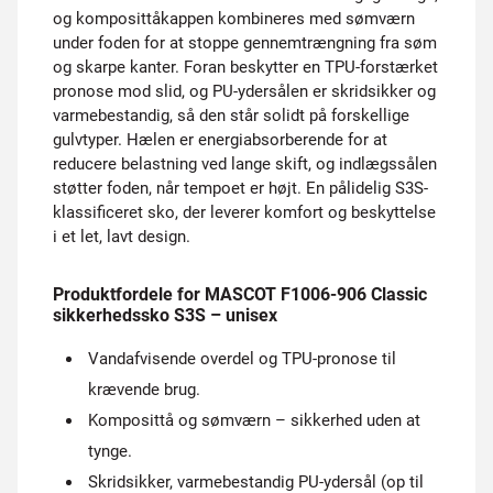
og komposit­tåkappen kombineres med sømværn
under foden for at stoppe gennemtrængning fra søm
og skarpe kanter. Foran beskytter en TPU-forstærket
pronose mod slid, og PU-ydersålen er skridsikker og
varmebestandig, så den står solidt på forskellige
gulvtyper. Hælen er energiabsorberende for at
reducere belastning ved lange skift, og indlægssålen
støtter foden, når tempoet er højt. En pålidelig S3S-
klassificeret sko, der leverer komfort og beskyttelse
i et let, lavt design.
Produktfordele for MASCOT F1006-906 Classic
sikkerhedssko S3S – unisex
Vandafvisende overdel og TPU-pronose til
krævende brug.
Komposittå og sømværn – sikkerhed uden at
tynge.
Skridsikker, varmebestandig PU-ydersål (op til