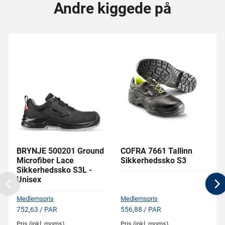
Andre kiggede på
BRYNJE 500201 Ground
COFRA 7661 Tallinn
Microfiber Lace
Sikkerhedssko S3
Sikkerhedssko S3L -
Unisex
Previous
N
Medlemspris
Medlemspris
752,63 / PAR
556,88 / PAR
Pris (inkl. moms)
Pris (inkl. moms)