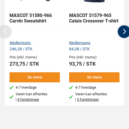
MASCOT 51580-966
MASCOT 51579-965
Carvin Sweatshirt
Calais Crossover T-shirt
Previous
N
Medlemspris
Medlemspris
246,38 / STK
84,38 / STK
Pris (inkl. moms)
Pris (inkl. moms)
273,75 / STK
93,75 / STK
Se mere
Se mere
4-7 hverdage
4-7 hverdage
Varen kan afhentes
Varen kan afhentes
i
4 forretninger
i
3 forretninger