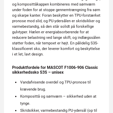
og komposit­tåkappen kombineres med sømværn
under foden for at stoppe gennemtrængning fra søm
og skarpe kanter. Foran beskytter en TPU-forstærket
pronose mod slid, og PU-ydersålen er skridsikker og
varmebestandig, så den står solidt på forskellige
gulvtyper. Hælen er energiabsorberende for at
reducere belastning ved lange skift, og indlægssålen
støtter foden, når tempoet er højt. En pålidelig S3S-
klassificeret sko, der leverer komfort og beskyttelse
i et let, lavt design.
Produktfordele for MASCOT F1006-906 Classic
sikkerhedssko S3S – unisex
Vandafvisende overdel og TPU-pronose til
krævende brug.
Komposittå og sømværn – sikkerhed uden at
tynge.
Skridsikker, varmebestandig PU-ydersål (op til