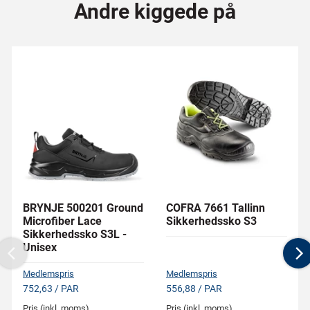
Andre kiggede på
BRYNJE 500201 Ground
COFRA 7661 Tallinn
Microfiber Lace
Sikkerhedssko S3
Sikkerhedssko S3L -
Unisex
Previous
N
Medlemspris
Medlemspris
752,63 / PAR
556,88 / PAR
Pris (inkl. moms)
Pris (inkl. moms)