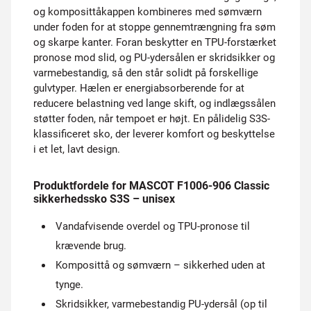
og komposit­tåkappen kombineres med sømværn
under foden for at stoppe gennemtrængning fra søm
og skarpe kanter. Foran beskytter en TPU-forstærket
pronose mod slid, og PU-ydersålen er skridsikker og
varmebestandig, så den står solidt på forskellige
gulvtyper. Hælen er energiabsorberende for at
reducere belastning ved lange skift, og indlægssålen
støtter foden, når tempoet er højt. En pålidelig S3S-
klassificeret sko, der leverer komfort og beskyttelse
i et let, lavt design.
Produktfordele for MASCOT F1006-906 Classic
sikkerhedssko S3S – unisex
Vandafvisende overdel og TPU-pronose til
krævende brug.
Komposittå og sømværn – sikkerhed uden at
tynge.
Skridsikker, varmebestandig PU-ydersål (op til