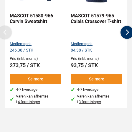
MASCOT 51580-966
MASCOT 51579-965
Carvin Sweatshirt
Calais Crossover T-shirt
Previous
N
Medlemspris
Medlemspris
246,38 / STK
84,38 / STK
Pris (inkl. moms)
Pris (inkl. moms)
273,75 / STK
93,75 / STK
Se mere
Se mere
4-7 hverdage
4-7 hverdage
Varen kan afhentes
Varen kan afhentes
i
4 forretninger
i
3 forretninger