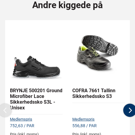
Andre kiggede på
BRYNJE 500201 Ground
COFRA 7661 Tallinn
Microfiber Lace
Sikkerhedssko S3
Sikkerhedssko S3L -
Unisex
Previous
N
Medlemspris
Medlemspris
752,63 / PAR
556,88 / PAR
Pris (inkl. moms)
Pris (inkl. moms)