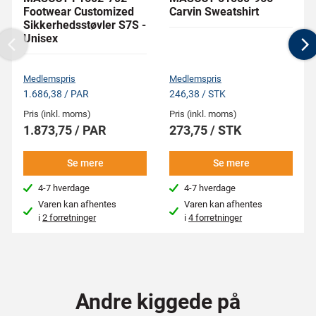
Footwear Customized
Carvin Sweatshirt
Sikkerhedsstøvler S7S -
Unisex
Previous
N
Medlemspris
Medlemspris
1.686,38 / PAR
246,38 / STK
Pris (inkl. moms)
Pris (inkl. moms)
1.873,75 / PAR
273,75 / STK
Se mere
Se mere
4-7 hverdage
4-7 hverdage
Varen kan afhentes
Varen kan afhentes
i
2 forretninger
i
4 forretninger
Andre kiggede på