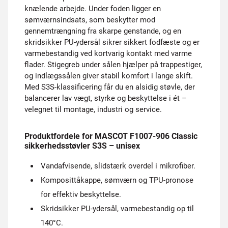
knælende arbejde. Under foden ligger en
sømværnsindsats, som beskytter mod
gennemtrængning fra skarpe genstande, og en
skridsikker PU-ydersål sikrer sikkert fodfæste og er
varmebestandig ved kortvarig kontakt med varme
flader. Stigegreb under sålen hjælper på trappestiger,
og indlægssålen giver stabil komfort i lange skift.
Med S3S-klassificering får du en alsidig støvle, der
balancerer lav vægt, styrke og beskyttelse i ét –
velegnet til montage, industri og service.
Produktfordele for MASCOT F1007-906 Classic
sikkerhedsstøvler S3S – unisex
Vandafvisende, slidstærk overdel i mikrofiber.
Komposittåkappe, sømværn og TPU-pronose
for effektiv beskyttelse.
Skridsikker PU-ydersål, varmebestandig op til
140°C.