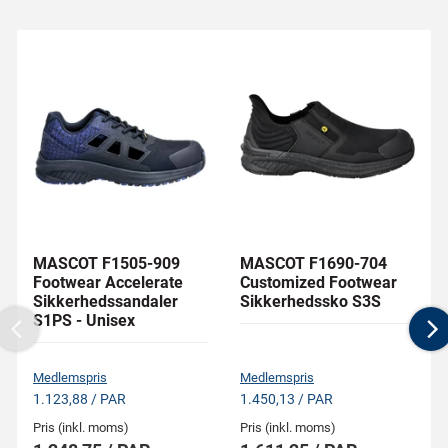
MASCOT F1505-909
MASCOT F1690-704
Footwear Accelerate
Customized Footwear
Sikkerhedssandaler
Sikkerhedssko S3S
S1PS - Unisex
Previous
N
Medlemspris
Medlemspris
1.123,88 / PAR
1.450,13 / PAR
Pris (inkl. moms)
Pris (inkl. moms)