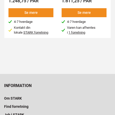
1.248,75 / PAR
1.611,25 / PAR
Se mere
Se mere
4-7 hverdage
4-7 hverdage
Kontakt din
Varen kan afhentes
lokale
STARK forretning
i
1 forretning
INFORMATION
Om STARK
Find forretning
Job i STARK