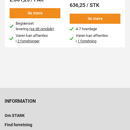
636,25 / STK
Se mere
Se mere
Begrænset
levering
(se dit område)
4-7 hverdage
Varen kan afhentes
Varen kan afhentes
i
2 forretninger
i
1 forretning
INFORMATION
Om STARK
Find forretning