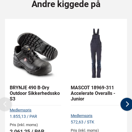
Andre kiggede på
BRYNJE 490 B-Dry
MASCOT 18969-311
Outdoor Sikkerhedssko
Accelerate Overalls -
S3
Junior
Previous
N
Medlemspris
Medlemspris
1.855,13 / PAR
572,63 / STK
Pris (inkl. moms)
Pris (inkl. moms)
2.061,25 / PAR