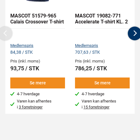
MASCOT 51579-965
MASCOT 19082-771
Calais Crossover T-shirt
Accelerate T-shirt KL. 2
Previous
N
Medlemspris
Medlemspris
84,38 / STK
707,63 / STK
Pris (inkl. moms)
Pris (inkl. moms)
93,75 / STK
786,25 / STK
Se mere
Se mere
4-7 hverdage
4-7 hverdage
Varen kan afhentes
Varen kan afhentes
i
3 forretninger
i
15 forretninger