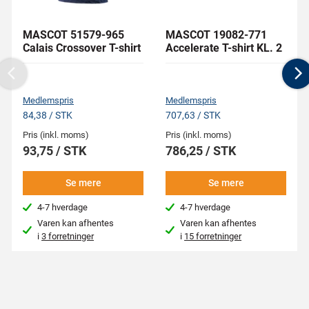
MASCOT 51579-965
MASCOT 19082-771
Calais Crossover T-shirt
Accelerate T-shirt KL. 2
Previous
N
Medlemspris
Medlemspris
84,38 / STK
707,63 / STK
Pris (inkl. moms)
Pris (inkl. moms)
93,75 / STK
786,25 / STK
Se mere
Se mere
4-7 hverdage
4-7 hverdage
Varen kan afhentes
Varen kan afhentes
i
3 forretninger
i
15 forretninger