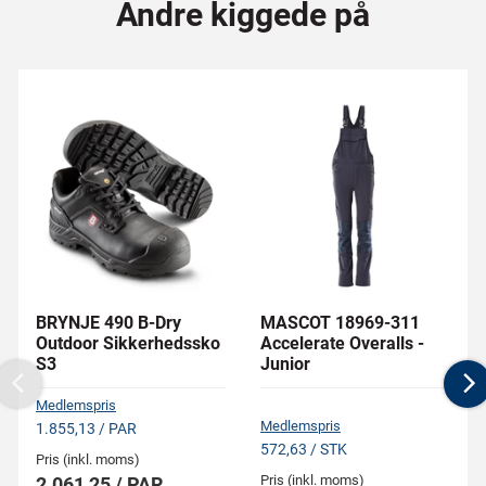
Andre kiggede på
BRYNJE 490 B-Dry
MASCOT 18969-311
Outdoor Sikkerhedssko
Accelerate Overalls -
S3
Junior
Previous
N
Medlemspris
Medlemspris
1.855,13 / PAR
572,63 / STK
Pris (inkl. moms)
Pris (inkl. moms)
2.061,25 / PAR