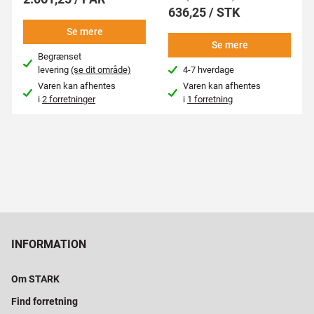
636,25 / STK
Se mere
Se mere
Begrænset
levering
(se dit område)
4-7 hverdage
Varen kan afhentes
Varen kan afhentes
i
2 forretninger
i
1 forretning
INFORMATION
Om STARK
Find forretning