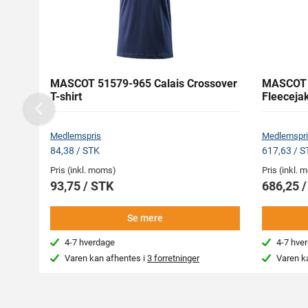
MASCOT 51579-965 Calais Crossover
MASCOT 
T-shirt
Fleeceja
Previous
Medlemspris
Medlemspri
84,38 / STK
617,63 / S
Pris (inkl. moms)
Pris (inkl.
93,75 / STK
686,25 
Se mere
4-7 hverdage
4-7 hve
Varen kan afhentes i
3 forretninger
Varen k