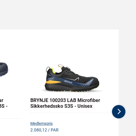
ar
BRYNJE 100203 LAB Microfiber
AIRT
3S -
Sikkerhedssko S3S - Unisex
Nex
Medlemspris
Medlem
2.080,12 / PAR
2.496,