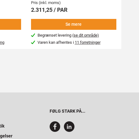
Pris (inkl. moms)
Pris (i
2.311,25 / PAR
2.77
Se mere
Begrænset levering
(se dit område)
Beg
ing
Varen kan afhentes i
11 forretninger
Var
FØLG STARK PÅ...
tik
gelser