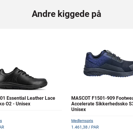
Andre kiggede på
01 Essential Leather Lace
MASCOT F1501-909 Footwe
ko O2 - Unisex
Accelerate Sikkerhedssko S
Unisex
s
Medlemspris
AR
1.461,38 / PAR