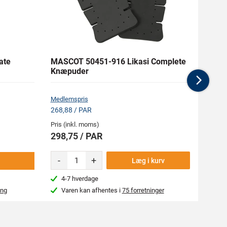
ate
MASCOT 50451-916 Likasi Complete
MASC
Knæpuder
Acces
Medi
Nex
Medlemspris
Medlem
268,88 / PAR
246,38
Pris (inkl. moms)
Pris (i
298,75 / PAR
273,
-
+
Læg i kurv
4-7 hverdage
4-7
ing
Varen kan afhentes i
75 forretninger
Var