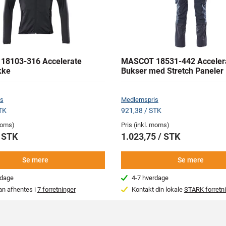
18103-316 Accelerate
MASCOT 18531-442 Acceler
kke
Bukser med Stretch Paneler
s
Medlemspris
TK
921,38 / STK
 moms)
Pris (inkl. moms)
/ STK
1.023,75 / STK
Se mere
Se mere
rdage
4-7 hverdage
an afhentes i
7 forretninger
Kontakt din lokale
STARK forretn