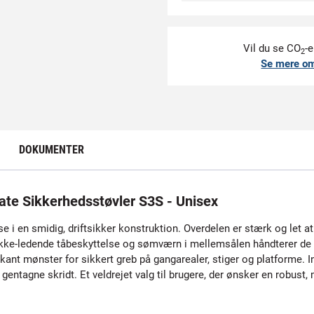
Vil du se CO
-e
2
Se mere o
DOKUMENTER
e Sikkerhedsstøvler S3S - Unisex
e i en smidig, driftsikker konstruktion. Overdelen er stærk og let 
kke-ledende tåbeskyttelse og sømværn i mellemsålen håndterer de typ
 mønster for sikkert greb på gangarealer, stiger og platforme. Ind
entagne skridt. Et veldrejet valg til brugere, der ønsker en robust