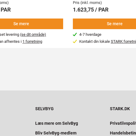
 moms)
Pris (inkl. moms)
/ PAR
1.623,75 / PAR
Se mere
Se mere
et levering
(se dit område)
4-7 hverdage
an afhentes i
1 forretning
Kontakt din lokale
STARK forretn
SELVBYG
STARK.DK
Læs mere om SelvByg
Privatlivspoli
Bliv SelvByg-medlem
Handelsbetin