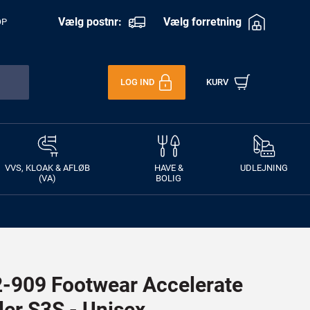
Vælg postnr:
Vælg forretning
OP
LOG IND
KURV
VVS, KLOAK & AFLØB
HAVE &
UDLEJNING
(VA)
BOLIG
909 Footwear Accelerate
ler S3S - Unisex