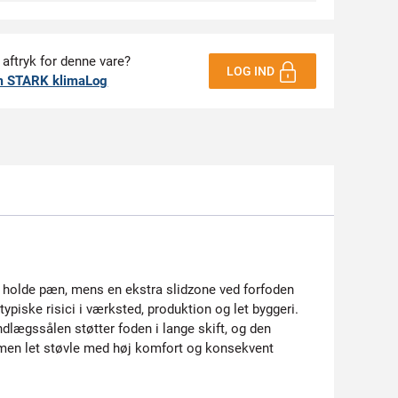
 aftryk for denne vare?
LOG IND
m STARK klimaLog
at holde pæn, mens en ekstra slidzone ved forfoden
iske risici i værksted, produktion og let byggeri.
lægssålen støtter foden i lange skift, og den
, men let støvle med høj komfort og konsekvent