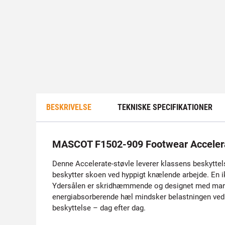
BESKRIVELSE
TEKNISKE SPECIFIKATIONER
MASCOT F1502-909 Footwear Accelerat
Denne Accelerate-støvle leverer klassens beskyttels
beskytter skoen ved hyppigt knælende arbejde. En i
Ydersålen er skridhæmmende og designet med markant
energiabsorberende hæl mindsker belastningen ved g
beskyttelse – dag efter dag.