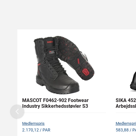
MASCOT F0462-902 Footwear
SIKA 452
Industry Sikkerhedsstøvler S3
Arbejdss
Previous
Medlemspris
Medlemspri
2.170,12 / PAR
583,88 / P