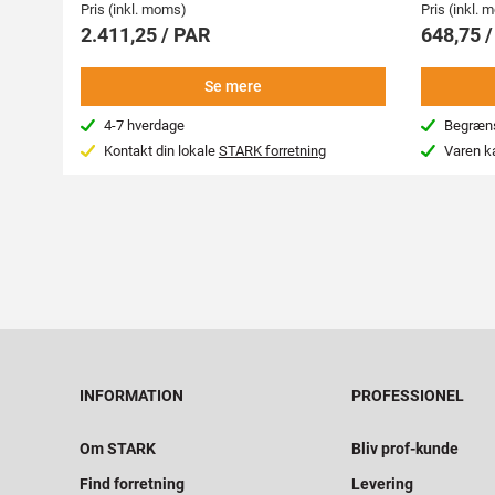
Pris (inkl. moms)
Pris (inkl.
2.411,25 / PAR
648,75 
Se mere
4-7 hverdage
Begræns
Kontakt din lokale
STARK forretning
Varen k
INFORMATION
PROFESSIONEL
Om STARK
Bliv prof-kunde
Find forretning
Levering