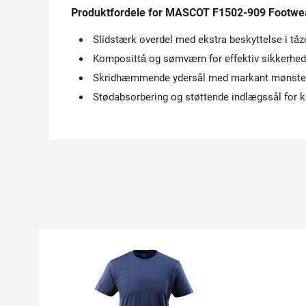
Produktfordele for MASCOT F1502-909 Footwear
Slidstærk overdel med ekstra beskyttelse i tå
Komposittå og sømværn for effektiv sikkerhed 
Skridhæmmende ydersål med markant mønster –
Stødabsorbering og støttende indlægssål for ko