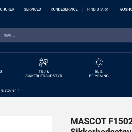
CHURER
SERVICES
KUNDESERVICE
FIND STARK
TØJSH
G
TØJ &
EL &
SIKKERHEDSUDSTYR
BELYSNING
& støvler
>
MASCOT F1502-
Sikkerhedsstøv