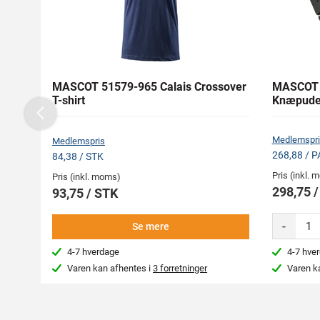
MASCOT 51579-965 Calais Crossover
MASCOT 5
T-shirt
Knæpude
Previous
Medlemspri
Medlemspris
268,88 / P
84,38 / STK
Pris (inkl.
Pris (inkl. moms)
298,75 
93,75 / STK
-
Se mere
4-7 hverdage
4-7 hve
Varen kan afhentes i
3 forretninger
Varen k