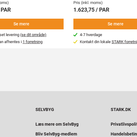
 moms)
Pris (inkl. moms)
/ PAR
1.623,75 / PAR
Se mere
Se mere
et levering
(se dit område)
4-7 hverdage
an afhentes i
1 forretning
Kontakt din lokale
STARK forretn
SELVBYG
STARK.DK
Læs mere om SelvByg
Privatlivspoli
Bliv SelvByg-medlem
Handelsbetin