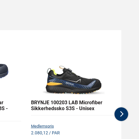
ar
BRYNJE 100203 LAB Microfiber
AIRT
3S -
Sikkerhedssko S3S - Unisex
Nex
Medlemspris
Medlem
2.080,12 / PAR
2.496,