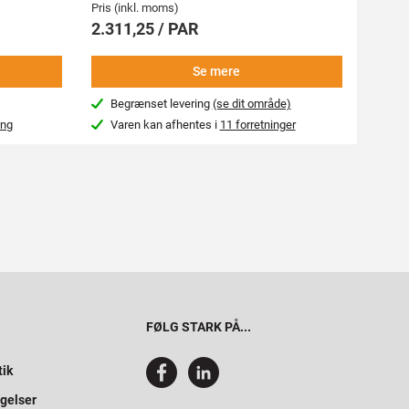
Pris (inkl. moms)
Pris (i
2.311,25 / PAR
2.77
Se mere
Begrænset levering
(se dit område)
Beg
ing
Varen kan afhentes i
11 forretninger
Var
FØLG STARK PÅ...
tik
gelser