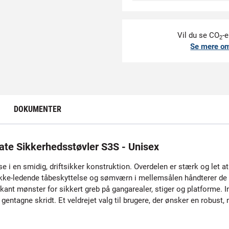
Vil du se CO
-e
2
Se mere o
DOKUMENTER
e Sikkerhedsstøvler S3S - Unisex
e i en smidig, driftsikker konstruktion. Overdelen er stærk og let 
kke-ledende tåbeskyttelse og sømværn i mellemsålen håndterer de typ
 mønster for sikkert greb på gangarealer, stiger og platforme. Ind
entagne skridt. Et veldrejet valg til brugere, der ønsker en robust