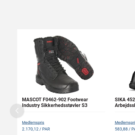
MASCOT F0462-902 Footwear
SIKA 452
Industry Sikkerhedsstøvler S3
Arbejdss
Previous
Medlemspris
Medlemspri
2.170,12 / PAR
583,88 / P