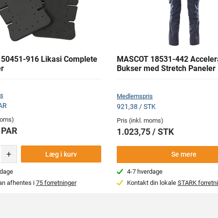
0451-916 Likasi Complete
MASCOT 18531-442 Acceler
r
Bukser med Stretch Paneler
s
Medlemspris
AR
921,38 / STK
 moms)
Pris (inkl. moms)
/ PAR
1.023,75 / STK
+
Læg i kurv
Se mere
rdage
4-7 hverdage
an afhentes i
75 forretninger
Kontakt din lokale
STARK forretn