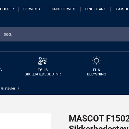
CHURER
SERVICES
KUNDESERVICE
FIND STARK
TØJSH
G
TØJ &
EL &
SIKKERHEDSUDSTYR
BELYSNING
& støvler
>
MASCOT F1502-
Sikkerhedsstøv