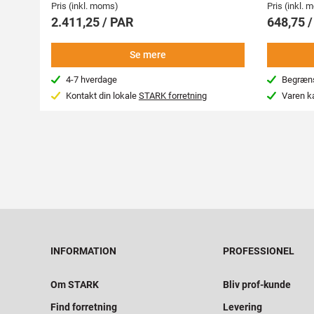
Pris (inkl. moms)
Pris (inkl.
2.411,25 / PAR
648,75 
Se mere
4-7 hverdage
Begræns
Kontakt din lokale
STARK forretning
Varen k
INFORMATION
PROFESSIONEL
Om STARK
Bliv prof-kunde
Find forretning
Levering