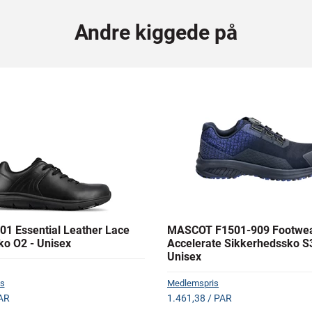
Andre kiggede på
01 Essential Leather Lace
MASCOT F1501-909 Footwe
ko O2 - Unisex
Accelerate Sikkerhedssko S
Unisex
s
Medlemspris
AR
1.461,38 / PAR