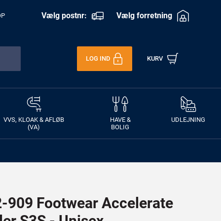
Vælg postnr:
Vælg forretning
OP
LOG IND
KURV
VVS, KLOAK & AFLØB
HAVE &
UDLEJNING
(VA)
BOLIG
909 Footwear Accelerate
ler S3S - Unisex