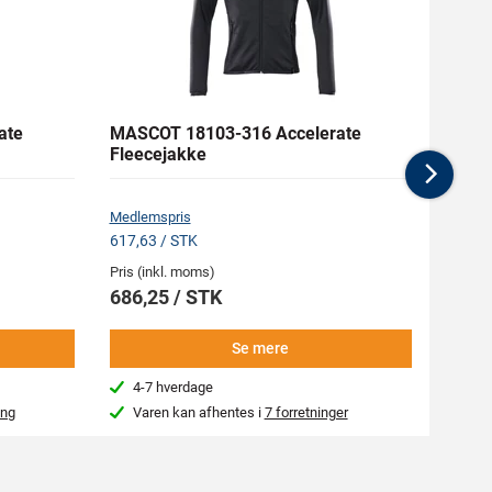
ate
MASCOT 18103-316 Accelerate
MASC
Fleecejakke
Acces
Medi
Nex
Medlemspris
Medlem
617,63 / STK
246,38
Pris (inkl. moms)
Pris (i
686,25 / STK
273,
Se mere
4-7 hverdage
4-7
ing
Varen kan afhentes i
7 forretninger
Var