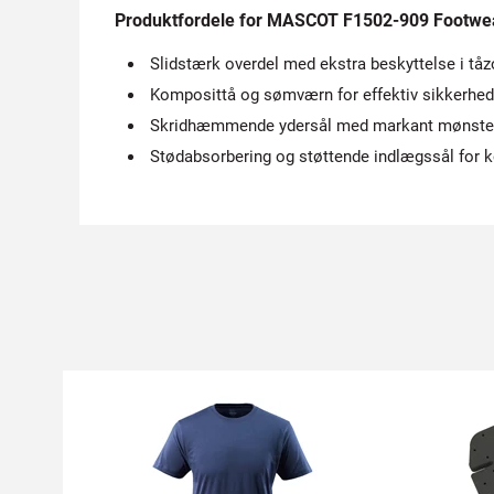
Produktfordele for MASCOT F1502-909 Footwear
Slidstærk overdel med ekstra beskyttelse i tå
Komposittå og sømværn for effektiv sikkerhed 
Skridhæmmende ydersål med markant mønster –
Stødabsorbering og støttende indlægssål for ko