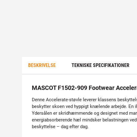
BESKRIVELSE
TEKNISKE SPECIFIKATIONER
MASCOT F1502-909 Footwear Accelerat
Denne Accelerate-støvle leverer klassens beskyttels
beskytter skoen ved hyppigt knælende arbejde. En i
Ydersålen er skridhæmmende og designet med markant
energiabsorberende hæl mindsker belastningen ved g
beskyttelse – dag efter dag.