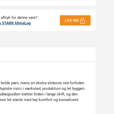
 aftryk for denne vare?
LOG IND
m STARK klimaLog
at holde pæn, mens en ekstra slidzone ved forfoden
iske risici i værksted, produktion og let byggeri.
lægssålen støtter foden i lange skift, og den
, men let støvle med høj komfort og konsekvent