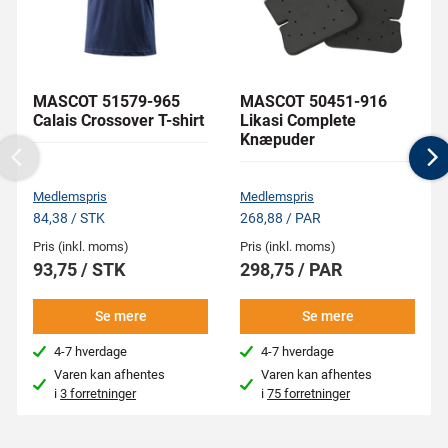
MASCOT 51579-965
MASCOT 50451-916
Calais Crossover T-shirt
Likasi Complete
Knæpuder
Previous
N
Medlemspris
Medlemspris
84,38 / STK
268,88 / PAR
Pris (inkl. moms)
Pris (inkl. moms)
93,75 / STK
298,75 / PAR
Se mere
Se mere
4-7 hverdage
4-7 hverdage
Varen kan afhentes
Varen kan afhentes
i
3 forretninger
i
75 forretninger