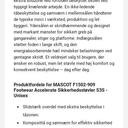
ekstra slidzone ved forfoden beskytter skoen ved
hyppigt knælende arbejde. En ikke-ledende
tåbeskyttelse og sømværn i mellemsålen håndterer
de typiske risici i værksted, produktion og let
byggeri. Ydersålen er skridhæmmende og designet
med markant mønster for sikkert greb på
gangarealer, stiger og platforme. Indlægssålen
støtter foden i lange skift, og den
energiabsorberende hæl mindsker belastningen ved
gentagne skridt. Et veldrejet valg til brugere, der
ønsker en robust, men let støvle med høj komfort og
konsekvent beskyttelse – dag efter dag.
Produktfordele for MASCOT F1502-909
Footwear Accelerate Sikkerhedsstøvler S3S -
Unisex
Slidstærk overdel med ekstra beskyttelse i
tåzonen.
Komposittå og sømværn for effektiv sikkerhed