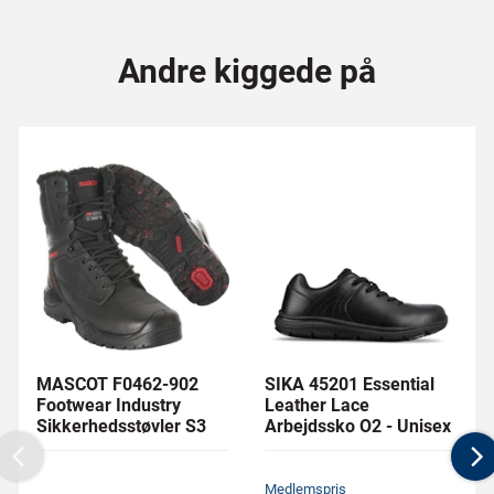
Andre kiggede på
MASCOT F0462-902
SIKA 45201 Essential
Footwear Industry
Leather Lace
Sikkerhedsstøvler S3
Arbejdssko O2 - Unisex
Previous
N
Medlemspris