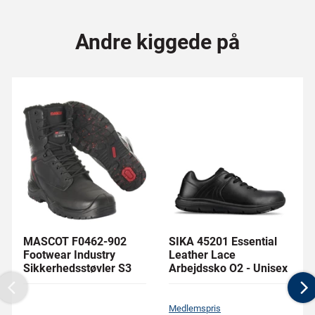
Andre kiggede på
MASCOT F0462-902
SIKA 45201 Essential
Footwear Industry
Leather Lace
Sikkerhedsstøvler S3
Arbejdssko O2 - Unisex
Previous
N
Medlemspris