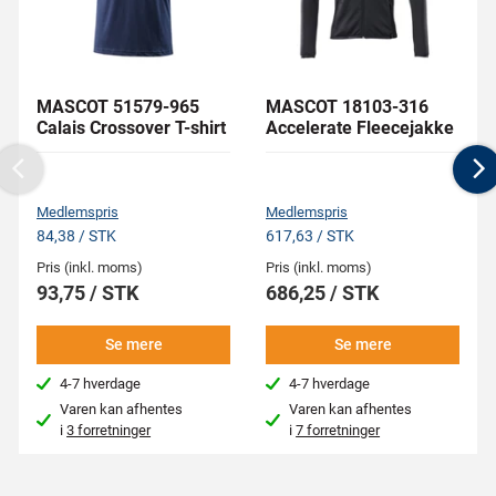
MASCOT 51579-965
MASCOT 18103-316
Calais Crossover T-shirt
Accelerate Fleecejakke
Previous
N
Medlemspris
Medlemspris
84,38 / STK
617,63 / STK
Pris (inkl. moms)
Pris (inkl. moms)
93,75 / STK
686,25 / STK
Se mere
Se mere
4-7 hverdage
4-7 hverdage
Varen kan afhentes
Varen kan afhentes
i
3 forretninger
i
7 forretninger