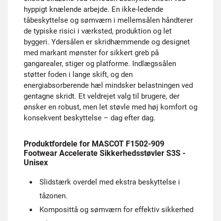
hyppigt knælende arbejde. En ikke-ledende
tåbeskyttelse og sømværn i mellemsålen håndterer
de typiske risici i værksted, produktion og let
byggeri. Ydersålen er skridhæmmende og designet
med markant mønster for sikkert greb på
gangarealer, stiger og platforme. Indlægssålen
støtter foden i lange skift, og den
energiabsorberende hæl mindsker belastningen ved
gentagne skridt. Et veldrejet valg til brugere, der
ønsker en robust, men let støvle med høj komfort og
konsekvent beskyttelse – dag efter dag.
Produktfordele for MASCOT F1502-909
Footwear Accelerate Sikkerhedsstøvler S3S -
Unisex
Slidstærk overdel med ekstra beskyttelse i
tåzonen.
Komposittå og sømværn for effektiv sikkerhed