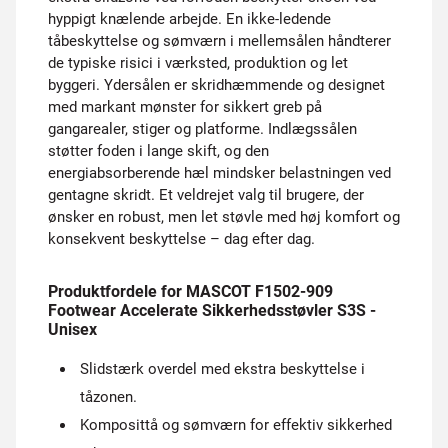
hyppigt knælende arbejde. En ikke-ledende
tåbeskyttelse og sømværn i mellemsålen håndterer
de typiske risici i værksted, produktion og let
byggeri. Ydersålen er skridhæmmende og designet
med markant mønster for sikkert greb på
gangarealer, stiger og platforme. Indlægssålen
støtter foden i lange skift, og den
energiabsorberende hæl mindsker belastningen ved
gentagne skridt. Et veldrejet valg til brugere, der
ønsker en robust, men let støvle med høj komfort og
konsekvent beskyttelse – dag efter dag.
Produktfordele for MASCOT F1502-909
Footwear Accelerate Sikkerhedsstøvler S3S -
Unisex
Slidstærk overdel med ekstra beskyttelse i
tåzonen.
Komposittå og sømværn for effektiv sikkerhed