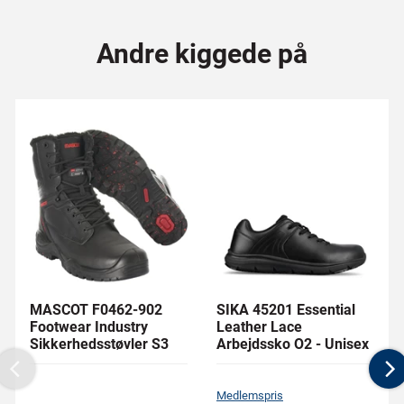
Andre kiggede på
MASCOT F0462-902
SIKA 45201 Essential
Footwear Industry
Leather Lace
Sikkerhedsstøvler S3
Arbejdssko O2 - Unisex
Previous
N
Medlemspris