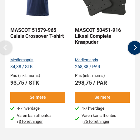
MASCOT 51579-965
MASCOT 50451-916
Calais Crossover T-shirt
Likasi Complete
Knæpuder
Previous
N
Medlemspris
Medlemspris
84,38 / STK
268,88 / PAR
Pris (inkl. moms)
Pris (inkl. moms)
93,75 / STK
298,75 / PAR
Se mere
Se mere
4-7 hverdage
4-7 hverdage
Varen kan afhentes
Varen kan afhentes
i
3 forretninger
i
75 forretninger