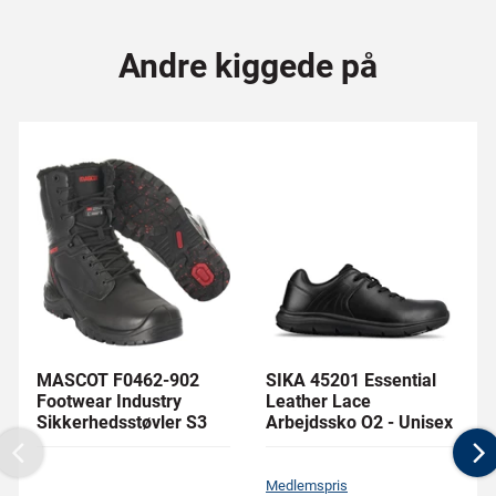
Andre kiggede på
MASCOT F0462-902
SIKA 45201 Essential
Footwear Industry
Leather Lace
Sikkerhedsstøvler S3
Arbejdssko O2 - Unisex
Previous
N
Medlemspris