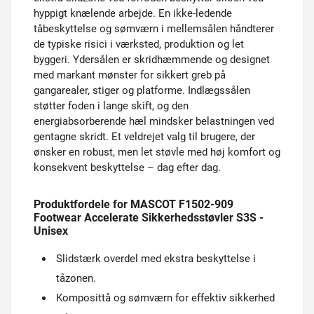
hyppigt knælende arbejde. En ikke-ledende
tåbeskyttelse og sømværn i mellemsålen håndterer
de typiske risici i værksted, produktion og let
byggeri. Ydersålen er skridhæmmende og designet
med markant mønster for sikkert greb på
gangarealer, stiger og platforme. Indlægssålen
støtter foden i lange skift, og den
energiabsorberende hæl mindsker belastningen ved
gentagne skridt. Et veldrejet valg til brugere, der
ønsker en robust, men let støvle med høj komfort og
konsekvent beskyttelse – dag efter dag.
Produktfordele for MASCOT F1502-909
Footwear Accelerate Sikkerhedsstøvler S3S -
Unisex
Slidstærk overdel med ekstra beskyttelse i
tåzonen.
Komposittå og sømværn for effektiv sikkerhed