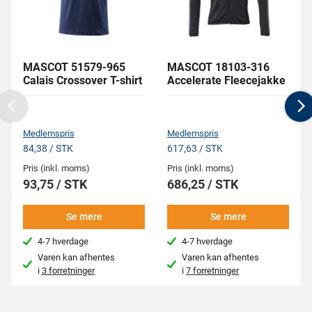
MASCOT 51579-965
MASCOT 18103-316
Calais Crossover T-shirt
Accelerate Fleecejakke
Previous
N
Medlemspris
Medlemspris
84,38 / STK
617,63 / STK
Pris (inkl. moms)
Pris (inkl. moms)
93,75 / STK
686,25 / STK
Se mere
Se mere
4-7 hverdage
4-7 hverdage
Varen kan afhentes
Varen kan afhentes
i
3 forretninger
i
7 forretninger