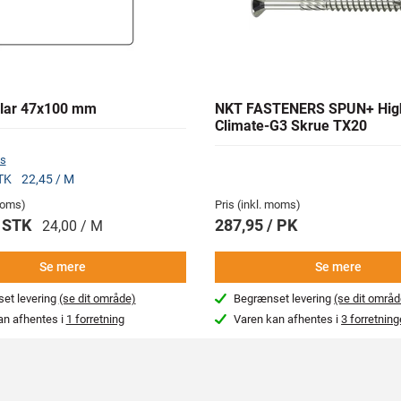
lar 47x100 mm
NKT FASTENERS SPUN+ Hig
Climate-G3 Skrue TX20
s
STK
22,45 / M
 moms)
Pris (inkl. moms)
/ STK
287,95 / PK
24,00 / M
Se mere
Se mere
et levering
(se dit område)
Begrænset levering
(se dit områd
an afhentes i
1 forretning
Varen kan afhentes i
3 forretning