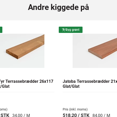
Andre kiggede på
Byg grønt
yr Terrassebrædder 26x117
Jatoba Terrassebrædder 2
/Glat
Glat/Glat
 moms)
Pris (inkl. moms)
/ STK
518,20 / STK
34,00 / M
84,00 / M