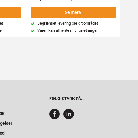
Se mere
e)
Begrænset levering
(se dit område)
Beg
er
Varen kan afhentes i
5 forretninger
Var
FØLG STARK PÅ...
tik
gelser
hed