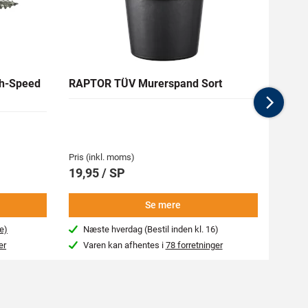
h-Speed
RAPTOR TÜV Murerspand Sort
RAW H
Nex
Medlem
62,94 
Pris (inkl. moms)
Pris (i
19,95 / SP
69,9
Se mere
e)
Næste hverdag (Bestil inden kl. 16)
Beg
er
Varen kan afhentes i
78 forretninger
Var