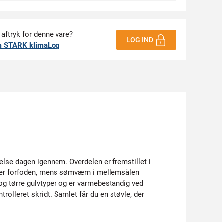
 aftryk for denne vare?
LOG IND
m STARK klimaLog
telse dagen igennem. Overdelen er fremstillet i
ikrer forfoden, mens sømværn i mellemsålen
og tørre gulvtyper og er varmebestandig ved
rolleret skridt. Samlet får du en støvle, der