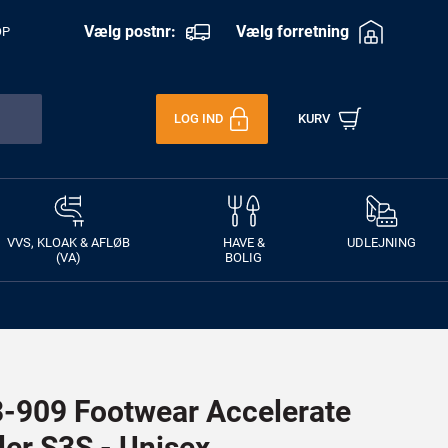
Vælg postnr:
Vælg forretning
OP
LOG IND
KURV
VVS, KLOAK & AFLØB
HAVE &
UDLEJNING
(VA)
BOLIG
909 Footwear Accelerate
ler S3S - Unisex