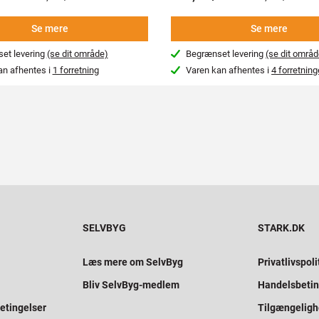
Se mere
Se mere
et levering
(se dit område)
Begrænset levering
(se dit områd
an afhentes i
1 forretning
Varen kan afhentes i
4 forretning
SELVBYG
STARK.DK
Læs mere om SelvByg
Privatlivspoli
Bliv SelvByg-medlem
Handelsbetin
etingelser
Tilgængelig