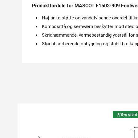
Produktfordele for MASCOT F1503-909 Footwear
Høj ankelstøtte og vandafvisende overdel til kr
Komposittå og sømværn beskytter mod stød o
Skridhæmmende, varmebestandig ydersål for s
Stødabsorberende opbygning og stabil hælkapp
Byg grønt