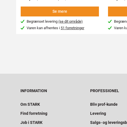
Se mere
Begrænset levering
(se dit område)
Begræns
Varen kan afhentes i
51 forretninger
Varen k
INFORMATION
PROFESSIONEL
Om STARK
Bliv prof-kunde
Find forretning
Levering
Job i STARK
Salgs- og leveringsb