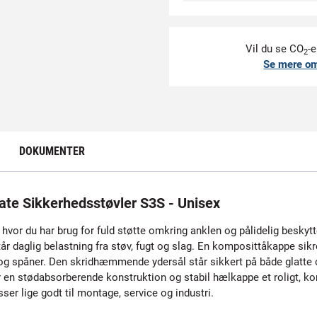
Vil du se CO
-e
2
Se mere o
DOKUMENTER
e Sikkerhedsstøvler S3S - Unisex
 hvor du har brug for fuld støtte omkring anklen og pålidelig beskyt
år daglig belastning fra støv, fugt og slag. En komposittåkappe s
og spåner. Den skridhæmmende ydersål står sikkert på både glatte 
 en stødabsorberende konstruktion og stabil hælkappe et roligt, kont
sser lige godt til montage, service og industri.