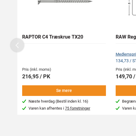
RAPTOR C4 Træskrue TX20
RAW Reg
Previous
Medlemspri
134,73 / 
Pris (inkl. moms)
Pris (inkl.
216,95 / PK
149,70 
Se mere
Næste hverdag (Bestil inden kl. 16)
Begræns
Varen kan afhentes i
75 forretninger
Varen k