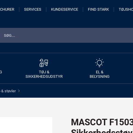
CHURER
SERVICES
KUNDESERVICE
FIND STARK
TØJSH
G
TØJ &
EL &
SIKKERHEDSUDSTYR
BELYSNING
& støvler
>
MASCOT F1503-
Sikkerhedsstøv