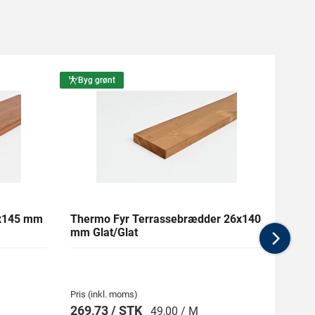
Byg grønt
Byg g
1x145 mm
Thermo Fyr Terrassebrædder 26x140
RAW F
mm Glat/Glat
Tryk
Nex
Pris (inkl. moms)
Pris (i
269,73 / STK
107,
49,00 / M