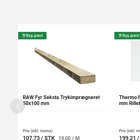
Byg grønt
Byg grønt
RAW Fyr Seksta Trykimprægneret
Thermo F
50x100 mm
mm Rillet
Previous
Pris (inkl. moms)
Pris (inkl.
107,73 / STK
199,21 
19,00 / M