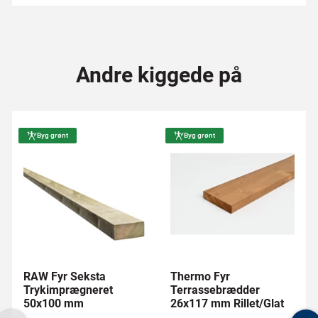
Andre kiggede på
Byg grønt
Byg grønt
RAW Fyr Seksta
Thermo Fyr
Trykimprægneret
Terrassebrædder
50x100 mm
26x117 mm Rillet/Glat