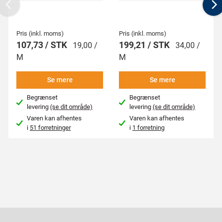
Previous
N
Pris (inkl. moms)
Pris (inkl. moms)
107,73 / STK
199,21 / STK
19,00 /
34,00 /
M
M
Se mere
Se mere
Begrænset
Begrænset
levering
(se dit område)
levering
(se dit område)
Varen kan afhentes
Varen kan afhentes
i
51 forretninger
i
1 forretning