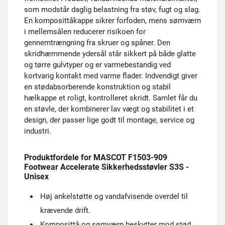
som modstår daglig belastning fra støv, fugt og slag.
En komposittåkappe sikrer forfoden, mens sømværn
i mellemsålen reducerer risikoen for
gennemtrængning fra skruer og spåner. Den
skridhæmmende ydersål står sikkert på både glatte
og tørre gulvtyper og er varmebestandig ved
kortvarig kontakt med varme flader. Indvendigt giver
en stødabsorberende konstruktion og stabil
hælkappe et roligt, kontrolleret skridt. Samlet får du
en støvle, der kombinerer lav vægt og stabilitet i et
design, der passer lige godt til montage, service og
industri.
Produktfordele for MASCOT F1503-909
Footwear Accelerate Sikkerhedsstøvler S3S -
Unisex
Høj ankelstøtte og vandafvisende overdel til
krævende drift.
Komposittå og sømværn beskytter mod stød