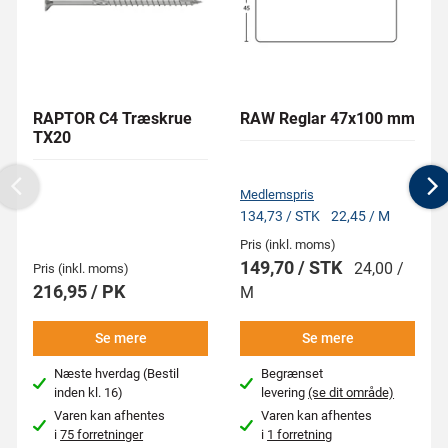
RAPTOR C4 Træskrue
RAW Reglar 47x100 mm
TX20
Medlemspris
Previous
N
134,73 / STK
22,45 / M
Pris (inkl. moms)
149,70 / STK
24,00 /
Pris (inkl. moms)
216,95 / PK
M
Se mere
Se mere
Næste hverdag (Bestil
Begrænset
inden kl. 16)
levering
(se dit område)
Varen kan afhentes
Varen kan afhentes
i
75 forretninger
i
1 forretning