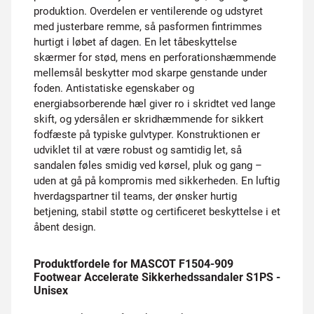
produktion. Overdelen er ventilerende og udstyret
med justerbare remme, så pasformen fintrimmes
hurtigt i løbet af dagen. En let tåbeskyttelse
skærmer for stød, mens en perforationshæmmende
mellemsål beskytter mod skarpe genstande under
foden. Antistatiske egenskaber og
energiabsorberende hæl giver ro i skridtet ved lange
skift, og ydersålen er skridhæmmende for sikkert
fodfæste på typiske gulvtyper. Konstruktionen er
udviklet til at være robust og samtidig let, så
sandalen føles smidig ved kørsel, pluk og gang –
uden at gå på kompromis med sikkerheden. En luftig
hverdagspartner til teams, der ønsker hurtig
betjening, stabil støtte og certificeret beskyttelse i et
åbent design.
Produktfordele for MASCOT F1504-909
Footwear Accelerate Sikkerhedssandaler S1PS -
Unisex