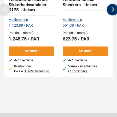
Sikkerhedssandaler
Sneakers - Unisex
S1PS - Unisex
Previous
N
Medlemspris
Medlemspris
1.123,88 / PAR
561,38 / PAR
Pris (inkl. moms)
Pris (inkl. moms)
1.248,75 / PAR
623,75 / PAR
Se mere
Se mere
4-7 hverdage
4-7 hverdage
Kontakt din
Varen kan afhentes
lokale
STARK forretning
i
1 forretning