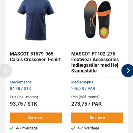
MASCOT 51579-965
MASCOT FT102-276
Calais Crossover T-shirt
Footwear Accessories
Indlægssåler med Høj
Svangstøtte
Previous
N
Medlemspris
Medlemspris
84,38 / STK
246,38 / PAR
Pris (inkl. moms)
Pris (inkl. moms)
93,75 / STK
273,75 / PAR
Se mere
Se mere
4-7 hverdage
4-7 hverdage