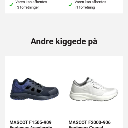
Varen kan afhentes
Varen kan afhentes
i
3 forretninger
i
1 forretning
Andre kiggede på
MASCOT F1505-909
MASCOT F2000-906
Footwear Accelerate
Footwear Casual