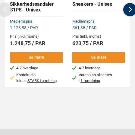
Sikkerhedssandaler
Sneakers - Unisex
S1PS - Unisex
Previous
N
Medlemspris
Medlemspris
1.123,88 / PAR
561,38 / PAR
Pris (inkl. moms)
Pris (inkl. moms)
1.248,75 / PAR
623,75 / PAR
Se mere
Se mere
4-7 hverdage
4-7 hverdage
Kontakt din
Varen kan afhentes
lokale
STARK forretning
i
1 forretning