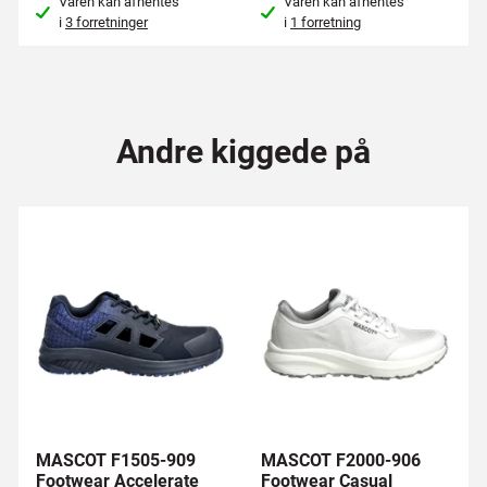
Varen kan afhentes
Varen kan afhentes
i
3 forretninger
i
1 forretning
Andre kiggede på
MASCOT F1505-909
MASCOT F2000-906
Footwear Accelerate
Footwear Casual