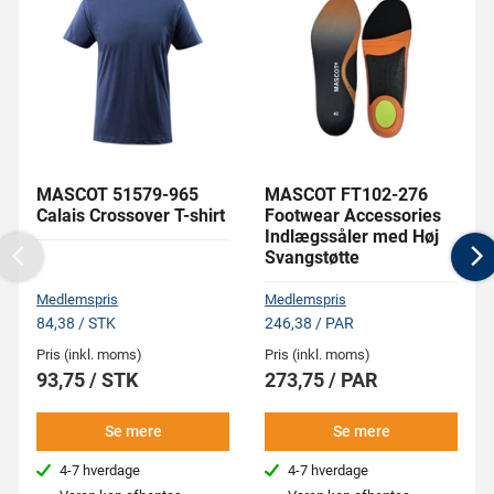
MASCOT 51579-965
MASCOT FT102-276
Calais Crossover T-shirt
Footwear Accessories
Indlægssåler med Høj
Svangstøtte
Previous
N
Medlemspris
Medlemspris
84,38 / STK
246,38 / PAR
Pris (inkl. moms)
Pris (inkl. moms)
93,75 / STK
273,75 / PAR
Se mere
Se mere
4-7 hverdage
4-7 hverdage