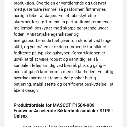
produktion. Overdelen er ventilerende og udstyret
med justerbare remme, så pasformen fintrimmes
hurtigt i løbet af dagen. En let tåbeskyttelse
skærmer for stød, mens en perforationshæmmende
mellemsål beskytter mod skarpe genstande under
foden. Antistatiske egenskaber og
energiabsorberende hæl giver ro i skridtet ved lange
skift, og ydersålen er skridhæmmende for sikkert
fodfæste på typiske gulvtyper. Konstruktionen er
udviklet til at være robust og samtidig let, så
sandalen føles smidig ved kørsel, pluk og gang –
uden at gå på kompromis med sikkerheden. En luftig
hverdagspartner til teams, der ønsker hurtig
betjening, stabil støtte og certificeret beskyttelse i et
åbent design.
Produktfordele for MASCOT F1504-909
Footwear Accelerate Sikkerhedssandaler S1PS -
Unisex