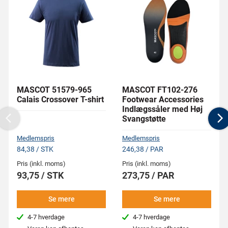
MASCOT 51579-965
MASCOT FT102-276
Calais Crossover T-shirt
Footwear Accessories
Indlægssåler med Høj
Svangstøtte
Previous
N
Medlemspris
Medlemspris
84,38 / STK
246,38 / PAR
Pris (inkl. moms)
Pris (inkl. moms)
93,75 / STK
273,75 / PAR
Se mere
Se mere
4-7 hverdage
4-7 hverdage