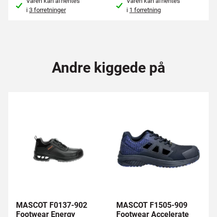
Varen kan afhentes
Varen kan afhentes
i
3 forretninger
i
1 forretning
Andre kiggede på
MASCOT F0137-902
MASCOT F1505-909
Footwear Energy
Footwear Accelerate