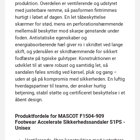
produktion. Overdelen er ventilerende og udstyret
med justerbare remme, så pasformen fintrimmes
hurtigt i løbet af dagen. En let tåbeskyttelse
skærmer for stød, mens en perforationshæmmende
mellemsål beskytter mod skarpe genstande under
foden. Antistatiske egenskaber og
energiabsorberende hæl giver ro i skridtet ved lange
skift, og ydersålen er skridhæmmende for sikkert
fodfæste på typiske gulvtyper. Konstruktionen er
udviklet til at være robust og samtidig let, så
sandalen føles smidig ved kørsel, pluk og gang –
uden at gå på kompromis med sikkerheden. En luftig
hverdagspartner til teams, der ønsker hurtig
betjening, stabil støtte og certificeret beskyttelse i et
åbent design.
Produktfordele for MASCOT F1504-909
Footwear Accelerate Sikkerhedssandaler S1PS -
Unisex