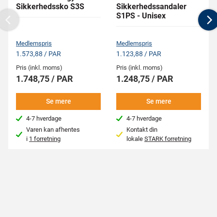
Sikkerhedssko S3S
Sikkerhedssandaler
S1PS - Unisex
Previous
N
Medlemspris
Medlemspris
1.573,88 / PAR
1.123,88 / PAR
Pris (inkl. moms)
Pris (inkl. moms)
1.748,75 / PAR
1.248,75 / PAR
Se mere
Se mere
4-7 hverdage
4-7 hverdage
Varen kan afhentes
Kontakt din
i
1 forretning
lokale
STARK forretning