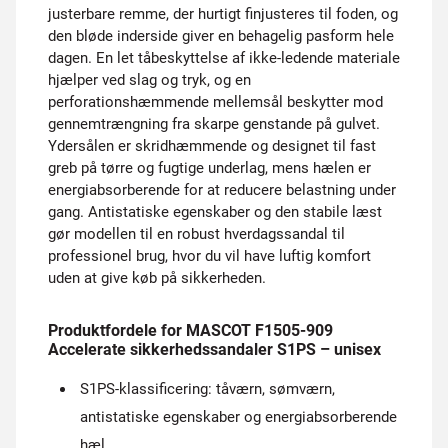
justerbare remme, der hurtigt finjusteres til foden, og
den bløde inderside giver en behagelig pasform hele
dagen. En let tåbeskyttelse af ikke-ledende materiale
hjælper ved slag og tryk, og en
perforationshæmmende mellemsål beskytter mod
gennemtrængning fra skarpe genstande på gulvet.
Ydersålen er skridhæmmende og designet til fast
greb på tørre og fugtige underlag, mens hælen er
energiabsorberende for at reducere belastning under
gang. Antistatiske egenskaber og den stabile læst
gør modellen til en robust hverdagssandal til
professionel brug, hvor du vil have luftig komfort
uden at give køb på sikkerheden.
Produktfordele for MASCOT F1505-909
Accelerate sikkerhedssandaler S1PS – unisex
S1PS-klassificering: tåværn, sømværn,
antistatiske egenskaber og energiabsorberende
hæl.