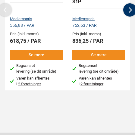
S1P
Previous
N
Medlemspris
Medlemspris
556,88 / PAR
752,63 / PAR
Pris (inkl. moms)
Pris (inkl. moms)
618,75 / PAR
836,25 / PAR
Se mere
Se mere
Begrænset
Begrænset
levering
(se dit område)
levering
(se dit område)
Varen kan afhentes
Varen kan afhentes
i
2 forretninger
i
2 forretninger