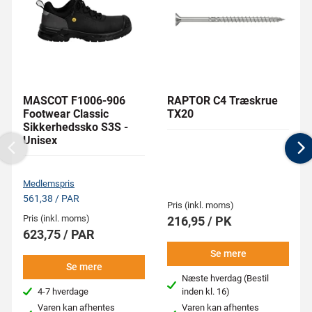
MASCOT F1006-906
RAPTOR C4 Træskrue
Footwear Classic
TX20
Sikkerhedssko S3S -
Unisex
Previous
N
Medlemspris
561,38 / PAR
Pris (inkl. moms)
Pris (inkl. moms)
216,95 / PK
623,75 / PAR
Se mere
Se mere
Næste hverdag (Bestil
4-7 hverdage
inden kl. 16)
Varen kan afhentes
Varen kan afhentes