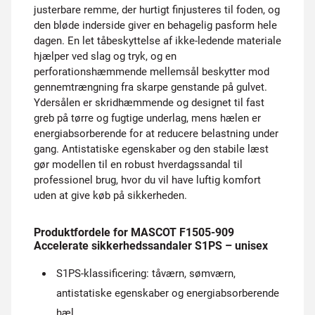
justerbare remme, der hurtigt finjusteres til foden, og
den bløde inderside giver en behagelig pasform hele
dagen. En let tåbeskyttelse af ikke-ledende materiale
hjælper ved slag og tryk, og en
perforationshæmmende mellemsål beskytter mod
gennemtrængning fra skarpe genstande på gulvet.
Ydersålen er skridhæmmende og designet til fast
greb på tørre og fugtige underlag, mens hælen er
energiabsorberende for at reducere belastning under
gang. Antistatiske egenskaber og den stabile læst
gør modellen til en robust hverdagssandal til
professionel brug, hvor du vil have luftig komfort
uden at give køb på sikkerheden.
Produktfordele for MASCOT F1505-909
Accelerate sikkerhedssandaler S1PS – unisex
S1PS-klassificering: tåværn, sømværn,
antistatiske egenskaber og energiabsorberende
hæl.