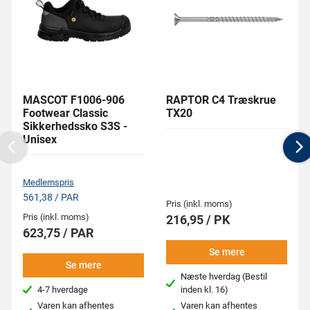
MASCOT F1006-906
RAPTOR C4 Træskrue
Footwear Classic
TX20
Sikkerhedssko S3S -
Unisex
Previous
N
Medlemspris
561,38 / PAR
Pris (inkl. moms)
Pris (inkl. moms)
216,95 / PK
623,75 / PAR
Se mere
Se mere
Næste hverdag (Bestil
4-7 hverdage
inden kl. 16)
Varen kan afhentes
Varen kan afhentes