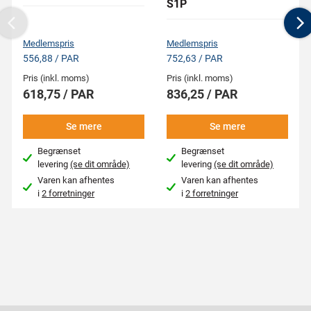
S1P
Previous
N
Medlemspris
Medlemspris
556,88 / PAR
752,63 / PAR
Pris (inkl. moms)
Pris (inkl. moms)
618,75 / PAR
836,25 / PAR
Se mere
Se mere
Begrænset
Begrænset
levering
(se dit område)
levering
(se dit område)
Varen kan afhentes
Varen kan afhentes
i
2 forretninger
i
2 forretninger