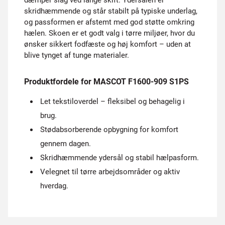
dæmper slag ved lange skift. Ydersålen er
skridhæmmende og står stabilt på typiske underlag,
og passformen er afstemt med god støtte omkring
hælen. Skoen er et godt valg i tørre miljøer, hvor du
ønsker sikkert fodfæste og høj komfort – uden at
blive tynget af tunge materialer.
Produktfordele for MASCOT F1600-909 S1PS
Let tekstiloverdel – fleksibel og behagelig i
brug.
Stødabsorberende opbygning for komfort
gennem dagen.
Skridhæmmende ydersål og stabil hælpasform.
Velegnet til tørre arbejdsområder og aktiv
hverdag.