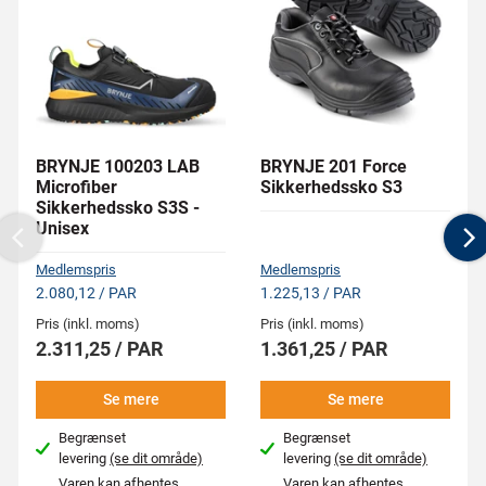
BRYNJE 100203 LAB
BRYNJE 201 Force
Microfiber
Sikkerhedssko S3
Sikkerhedssko S3S -
Unisex
Previous
N
Medlemspris
Medlemspris
2.080,12 / PAR
1.225,13 / PAR
Pris (inkl. moms)
Pris (inkl. moms)
2.311,25 / PAR
1.361,25 / PAR
Se mere
Se mere
Begrænset
Begrænset
levering
(se dit område)
levering
(se dit område)
Varen kan afhentes
Varen kan afhentes