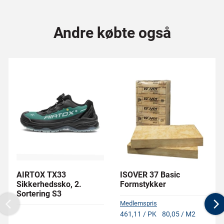
Andre købte også
AIRTOX TX33
ISOVER 37 Basic
Sikkerhedssko, 2.
Formstykker
Sortering S3
Medlemspris
Previous
N
461,11 / PK
80,05 / M2