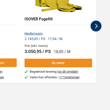
ISOVER Fugefilt
RAPT
Nex
Medlemspris
2.745,85 / PS
17,04 / M
Pris (inkl. moms)
Pris (i
3.050,95 / PS
216,
18,00 / M
urv
Se mere
e)
Begrænset levering
(se dit område)
Næs
ger
Varen kan afhentes i
17 forretninger
Var