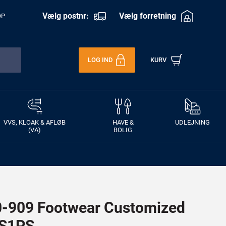
Vælg postnr:
Vælg forretning
OP
LOG IND
KURV
VVS, KLOAK & AFLØB
HAVE &
UDLEJNING
(VA)
BOLIG
909 Footwear Customized
 S1PS