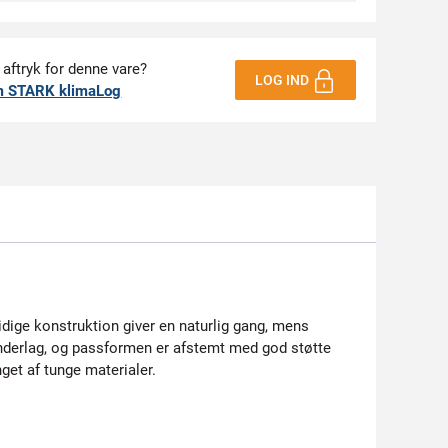
 aftryk for denne vare?
LOG IND
m STARK klimaLog
idige konstruktion giver en naturlig gang, mens
nderlag, og passformen er afstemt med god støtte
get af tunge materialer.