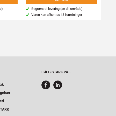
e)
Begrænset levering
(se dit område)
Beg
Varen kan afhentes i
3 forretninger
Var
FØLG STARK PÅ...
tik
gelser
hed
 STARK