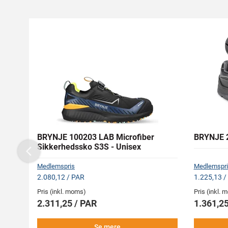
BRYNJE 100203 LAB Microfiber
BRYNJE 2
Sikkerhedssko S3S - Unisex
Previous
Medlemspris
Medlemspri
2.080,12 / PAR
1.225,13 /
Pris (inkl. moms)
Pris (inkl.
2.311,25 / PAR
1.361,25
Se mere