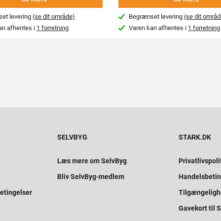
et levering
(se dit område)
Begrænset levering
(se dit områd
an afhentes i
1 forretning
Varen kan afhentes i
1 forretning
SELVBYG
STARK.DK
Læs mere om SelvByg
Privatlivspoli
Bliv SelvByg-medlem
Handelsbetin
etingelser
Tilgængelig
Gavekort til