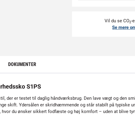
Vil du se CO
-e
2
Se mere o
DOKUMENTER
erhedssko S1PS
til, der er testet til daglig håndværksbrug. Den lave vægt og den sm
ge skift. Ydersålen er skridhæmmende og står stabilt på typiske u
, hvor du ønsker sikkert fodfæste og høj komfort – uden at blive tyn