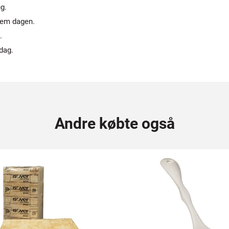
ug.
nem dagen.
.
dag.
Andre købte også