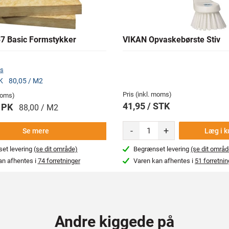
7 Basic Formstykker
VIKAN Opvaskebørste Stiv
s
PK
80,05 / M2
Pris (inkl. moms)
 moms)
41,95 / STK
/ PK
88,00 / M2
-
+
Læg i k
Se mere
et levering
(se dit område)
Begrænset levering
(se dit områd
an afhentes i
74 forretninger
Varen kan afhentes i
51 forretnin
Andre kiggede på