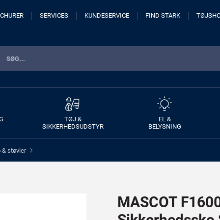
CHURER
SERVICES
KUNDESERVICE
FIND STARK
TØJSH
G
TØJ &
EL &
SIKKERHEDSUDSTYR
BELYSNING
& støvler
>
MASCOT F1600-
Sikkerhedssko