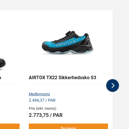
o
AIRTOX TX22 Sikkerhedssko S3
SIKA 
Micro
Nex
Medlemspris
Medlem
2.496,37 / PAR
943,88
Pris (inkl. moms)
Pris (i
2.773,75 / PAR
1.04
Se mere