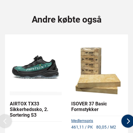
Andre købte også
AIRTOX TX33
ISOVER 37 Basic
Sikkerhedssko, 2.
Formstykker
Sortering S3
Medlemspris
Previous
N
461,11 / PK
80,05 / M2