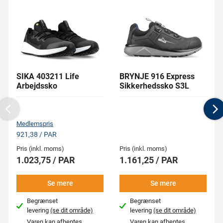
SIKA 403211 Life
BRYNJE 916 Express
Arbejdssko
Sikkerhedssko S3L
Previous
N
Medlemspris
921,38 / PAR
Pris (inkl. moms)
Pris (inkl. moms)
1.023,75 / PAR
1.161,25 / PAR
Se mere
Se mere
Begrænset
Begrænset
levering
(se dit område)
levering
(se dit område)
Varen kan afhentes
Varen kan afhentes