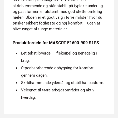
dæmper slag ved lange skift. Ydersålen er
skridhæmmende og står stabilt på typiske underlag,
og passformen er afstemt med god støtte omkring
hælen. Skoen er et godt valg i tørre miljøer, hvor du
ønsker sikkert fodfæste og høj komfort – uden at
blive tynget af tunge materialer.
Produktfordele for MASCOT F1600-909 S1PS
Let tekstiloverdel – fleksibel og behagelig i
brug.
Stødabsorberende opbygning for komfort
gennem dagen.
Skridhæmmende ydersål og stabil hælpasform.
Velegnet til tørre arbejdsområder og aktiv
hverdag.